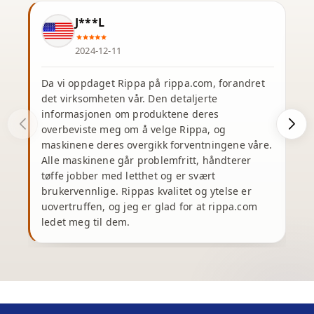
J***L
2024-12-11
Da vi oppdaget Rippa på rippa.com, forandret
det virksomheten vår. Den detaljerte
J
informasjonen om produktene deres
s
overbeviste meg om å velge Rippa, og
maskinene deres overgikk forventningene våre.
u
Alle maskinene går problemfritt, håndterer
tøffe jobber med letthet og er svært
brukervennlige. Rippas kvalitet og ytelse er
v
uovertruffen, og jeg er glad for at rippa.com
ledet meg til dem.
p