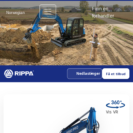
Finn en
Norwegian
forhandler
Nedlastinger
Få et tilbud
Vis VR