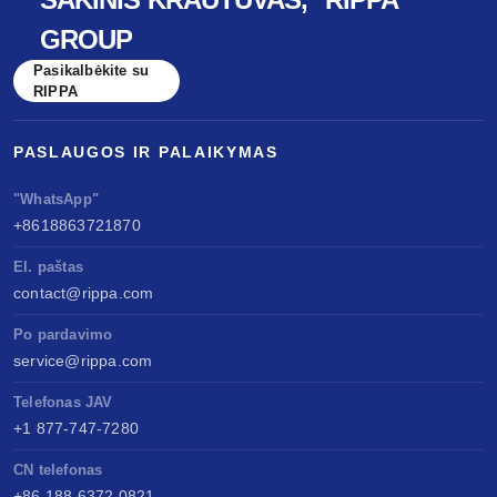
GROUP
Pasikalbėkite su
RIPPA
PASLAUGOS IR PALAIKYMAS
"WhatsApp"
+8618863721870
El. paštas
contact@rippa.com
Po pardavimo
service@rippa.com
Telefonas JAV
+1 877-747-7280
CN telefonas
+86 188 6372 0821