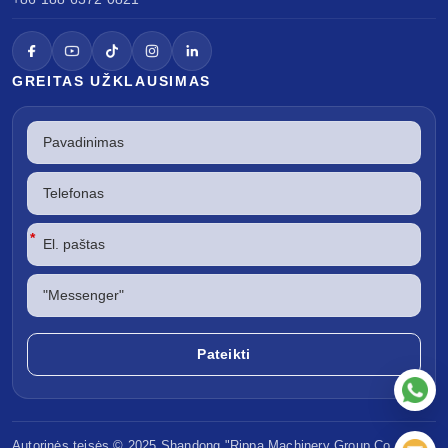
GREITAS UŽKLAUSIMAS
*
Autorinės teisės © 2025 Shandong
"Rippa Machinery
Group Co., Ltd.