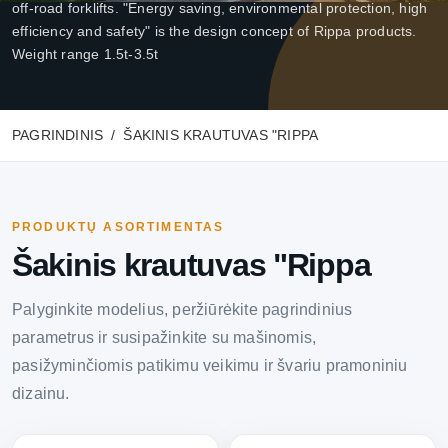
off-road forklifts. "Energy saving, environmental protection, high
efficiency and safety" is the design concept of Rippa products.
Weight range 1.5t-3.5t
PAGRINDINIS
ŠAKINIS KRAUTUVAS "RIPPA
PRODUKTŲ ASORTIMENTAS
Šakinis krautuvas "Rippa
Palyginkite modelius, peržiūrėkite pagrindinius
parametrus ir susipažinkite su mašinomis,
pasižyminčiomis patikimu veikimu ir švariu pramoniniu
dizainu.