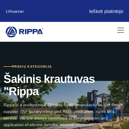
Ieškoti platintojo
Lithuanian
PREKIŲ KATEGORIJA
Šakinis krautuvas
"Rippa
Rippa is a professional Chinese forklift manufacturer and forklift
supplier. Our factory integrates R&D, production, sales and
service. We are always committed to the promotion and
application of electric forklifts, internal combustion forklifts and