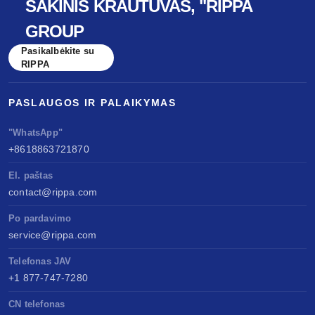
ŠAKINIS KRAUTUVAS, "RIPPA
GROUP
Pasikalbėkite su
RIPPA
PASLAUGOS IR PALAIKYMAS
"WhatsApp"
+8618863721870
El. paštas
contact@rippa.com
Po pardavimo
service@rippa.com
Telefonas JAV
+1 877-747-7280
CN telefonas