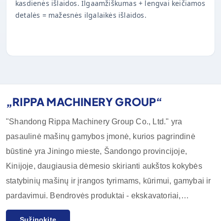
kasdienės išlaidos. Ilgaamžiškumas + lengvai keičiamos
detalės = mažesnės ilgalaikės išlaidos.
„RIPPA MACHINERY GROUP“
"Shandong Rippa Machinery Group Co., Ltd." yra
pasaulinė mašinų gamybos įmonė, kurios pagrindinė
būstinė yra Jiningo mieste, Šandongo provincijoje,
Kinijoje, daugiausia dėmesio skirianti aukštos kokybės
statybinių mašinų ir įrangos tyrimams, kūrimui, gamybai ir
pardavimui. Bendrovės produktai - ekskavatoriai,
krautuvai, krautuvai, šliužo krautuvai ir jų priedai, kurie
Sužinokite