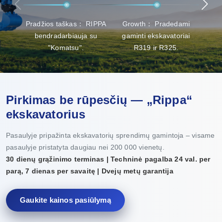
Pradžios taškas： RIPPA
Growth： Pradedami
Pro
bendradarbiauja su
gaminti ekskavatoriai
ga
"Komatsu".
R319 ir R325.
Pirkimas be rūpesčių — „Rippa“
ekskavatorius
Pasaulyje pripažinta ekskavatorių sprendimų gamintoja – visame
pasaulyje pristatyta daugiau nei 200 000 vienetų.
30 dienų grąžinimo terminas | Techninė pagalba 24 val. per
parą, 7 dienas per savaitę | Dvejų metų garantija
Gaukite kainos pasiūlymą