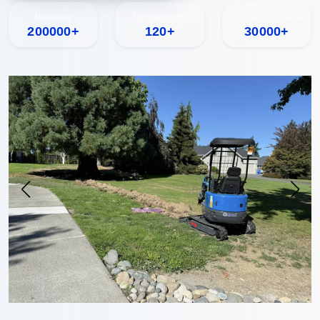
Parduota
Šalių aprėptis
Metinė produkcija
200000+
120+
30000+