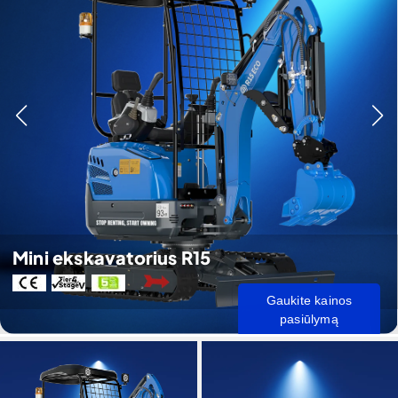
Mini ekskavatorius R15
Gaukite kainos
pasiūlymą