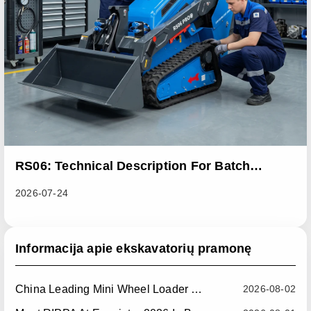
RS06: Technical Description For Batch
Improvement Measures To Address Abnormal
2026-07-24
Heat Dissipation Issues In Sliding Loaders
Informacija apie ekskavatorių pramonę
China Leading Mini Wheel Loader Supplier: Reliable Compact Wheel Loaders For Global Markets
2026-08-02