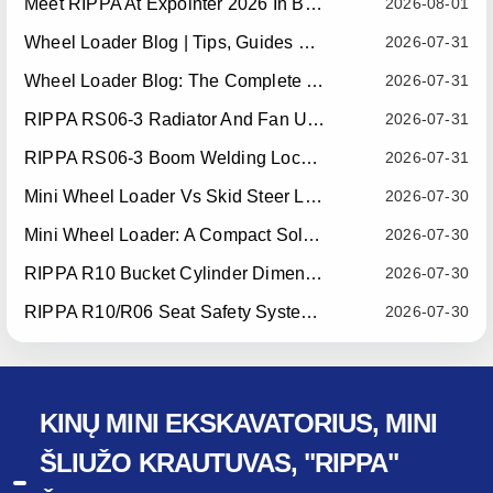
Meet RIPPA At Expointer 2026 In Brazil
2026-08-01
Wheel Loader Blog | Tips, Guides & Attachments
2026-07-31
Wheel Loader Blog: The Complete Guide To Wheel Loaders For Construction, Agriculture, And Material Handling
2026-07-31
RIPPA RS06-3 Radiator And Fan Upgrade — Effective July 10, 2026
2026-07-31
RIPPA RS06-3 Boom Welding Locating Bar Optimization — Effective July 15, 2026
2026-07-31
Mini Wheel Loader Vs Skid Steer Loader: Which Compact Machine Is Better For Your Business?
2026-07-30
Mini Wheel Loader: A Compact Solution For Efficient Material Handling
2026-07-30
RIPPA R10 Bucket Cylinder Dimension Optimization — Effective July 15, 2026
2026-07-30
RIPPA R10/R06 Seat Safety System Upgrade — Effective July 22, 2026
2026-07-30
KINŲ MINI EKSKAVATORIUS, MINI
ŠLIUŽO KRAUTUVAS, "RIPPA"