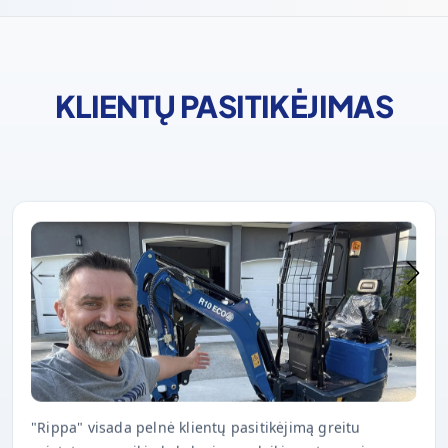
KLIENTŲ PASITIKĖJIMAS
"Rippa" visada pelnė klientų pasitikėjimą greitu
pristatymu, puikia kokybe ir savalaikiu aptarnavimu po
pardavimo.