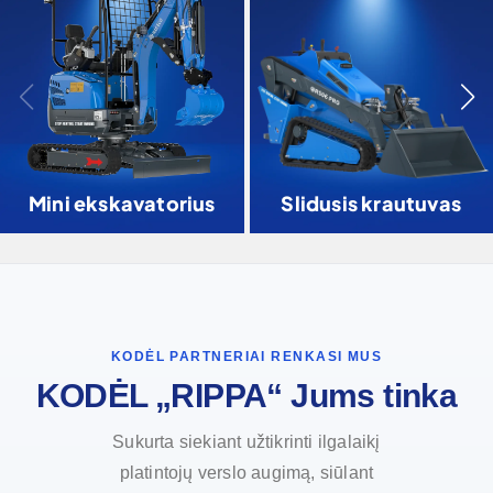
Mini ekskavatorius
Slidusis krautuvas
KODĖL PARTNERIAI RENKASI MUS
KODĖL „RIPPA“ Jums tinka
Sukurta siekiant užtikrinti ilgalaikį
platintojų verslo augimą, siūlant