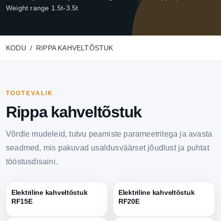
Weight range 1.5t-3.5t
KODU
RIPPA KAHVELTÕSTUK
TOOTEVALIK
Rippa kahveltõstuk
Võrdle mudeleid, tutvu peamiste parameetritega ja avasta
seadmed, mis pakuvad usaldusväärset jõudlust ja puhtat
tööstusdisaini.
Elektriline kahveltõstuk
Elektriline kahveltõstuk
RF15E
RF20E