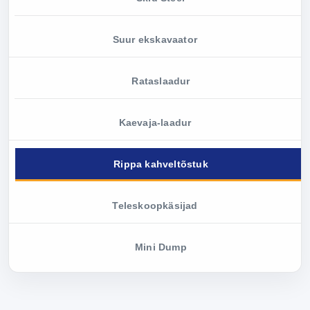
Suur ekskavaator
Rataslaadur
Kaevaja-laadur
Rippa kahveltõstuk
Teleskoopkäsijad
Mini Dump