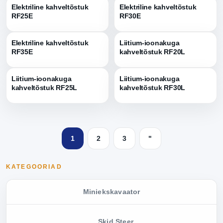
Elektriline kahveltõstuk
Elektriline kahveltõstuk
RF25E
RF30E
Elektriline kahveltõstuk
Liitium-ioonakuga
RF35E
kahveltõstuk RF20L
Liitium-ioonakuga
Liitium-ioonakuga
kahveltõstuk RF25L
kahveltõstuk RF30L
1
2
3
"
KATEGOORIAD
Miniekskavaator
Skid Steer