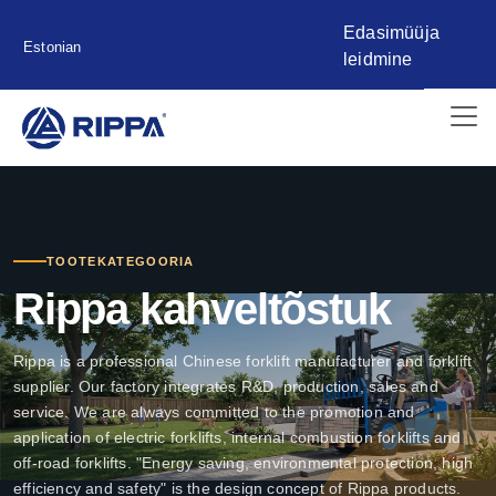
Edasimüüja
Estonian
leidmine
TOOTEKATEGOORIA
Rippa kahveltõstuk
Rippa is a professional Chinese forklift manufacturer and forklift
supplier. Our factory integrates R&D, production, sales and
service. We are always committed to the promotion and
application of electric forklifts, internal combustion forklifts and
off-road forklifts. "Energy saving, environmental protection, high
efficiency and safety" is the design concept of Rippa products.