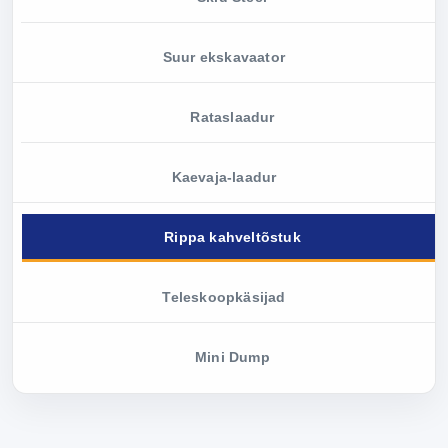
Suur ekskavaator
Rataslaadur
Kaevaja-laadur
Rippa kahveltõstuk
Teleskoopkäsijad
Mini Dump