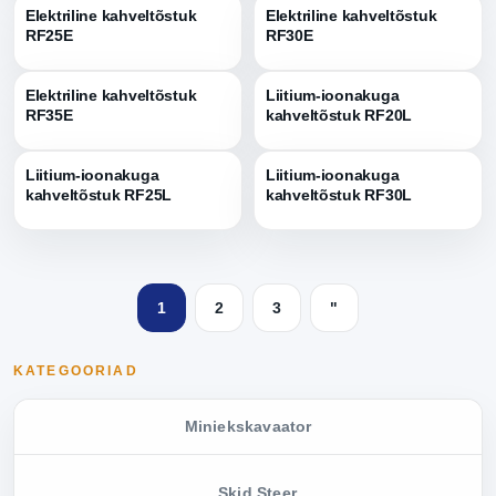
Elektriline kahveltõstuk
Elektriline kahveltõstuk
RF25E
RF30E
Elektriline kahveltõstuk
Liitium-ioonakuga
RF35E
kahveltõstuk RF20L
Liitium-ioonakuga
Liitium-ioonakuga
kahveltõstuk RF25L
kahveltõstuk RF30L
1
2
3
"
KATEGOORIAD
Miniekskavaator
Skid Steer