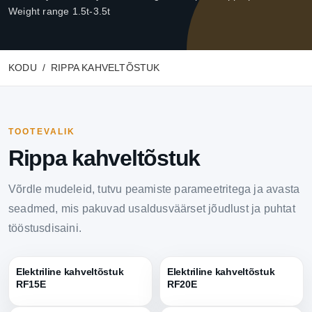
Weight range 1.5t-3.5t
KODU
RIPPA KAHVELTÕSTUK
TOOTEVALIK
Rippa kahveltõstuk
Võrdle mudeleid, tutvu peamiste parameetritega ja avasta
seadmed, mis pakuvad usaldusväärset jõudlust ja puhtat
tööstusdisaini.
Elektriline kahveltõstuk
Elektriline kahveltõstuk
RF15E
RF20E