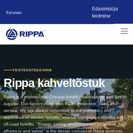
Edasimüüja
Estonian
leidmine
TOOTEKATEGOORIA
Rippa kahveltõstuk
Rippa is a professional Chinese forklift manufacturer and forklift
supplier. Our factory integrates R&D, production, sales and
service. We are always committed to the promotion and
application of electric forklifts, internal combustion forklifts and
off-road forklifts. "Energy saving, environmental protection, high
efficiency and safety" is the design concept of Rippa products.