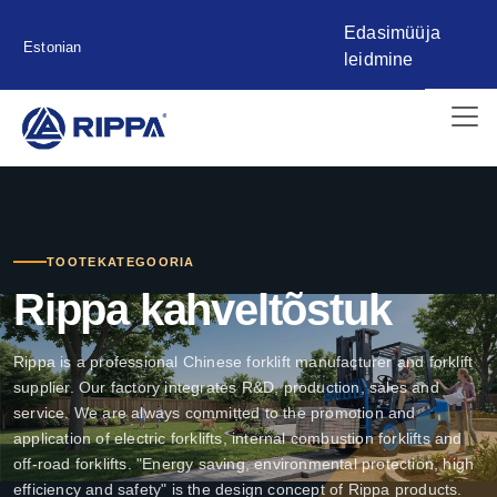
Edasimüüja
Estonian
leidmine
TOOTEKATEGOORIA
Rippa kahveltõstuk
Rippa is a professional Chinese forklift manufacturer and forklift
supplier. Our factory integrates R&D, production, sales and
service. We are always committed to the promotion and
application of electric forklifts, internal combustion forklifts and
off-road forklifts. "Energy saving, environmental protection, high
efficiency and safety" is the design concept of Rippa products.