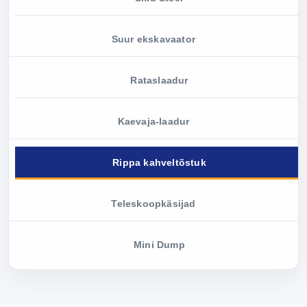
Suur ekskavaator
Rataslaadur
Kaevaja-laadur
Rippa kahveltõstuk
Teleskoopkäsijad
Mini Dump