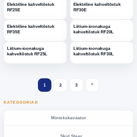
Elektriline kahveltõstuk
Elektriline kahveltõstuk
RF25E
RF30E
Elektriline kahveltõstuk
Liitium-ioonakuga
RF35E
kahveltõstuk RF20L
Liitium-ioonakuga
Liitium-ioonakuga
kahveltõstuk RF25L
kahveltõstuk RF30L
1
2
3
"
KATEGOORIAD
Miniekskavaator
Skid Steer