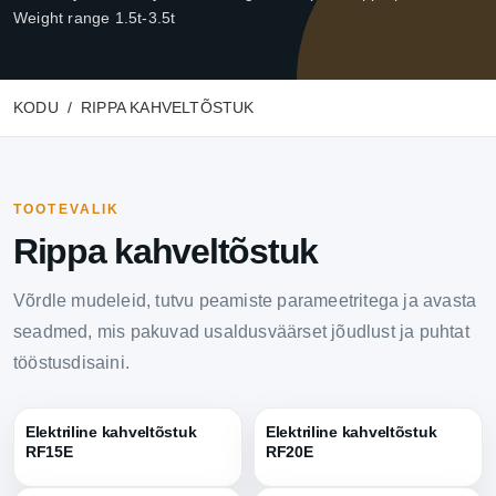
Weight range 1.5t-3.5t
KODU
RIPPA KAHVELTÕSTUK
TOOTEVALIK
Rippa kahveltõstuk
Võrdle mudeleid, tutvu peamiste parameetritega ja avasta
seadmed, mis pakuvad usaldusväärset jõudlust ja puhtat
tööstusdisaini.
Elektriline kahveltõstuk
Elektriline kahveltõstuk
RF15E
RF20E