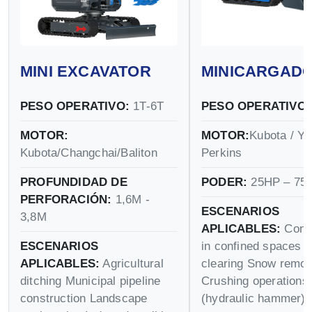
MINI EXCAVATOR
MINICARGAD
PESO OPERATIVO:
1T-6T
PESO OPERATIVO:
MOTOR:
MOTOR:
Kubota / Ya
Kubota/Changchai/Baliton
Perkins
PROFUNDIDAD DE
PODER:
25HP – 75
PERFORACIÓN:
1,6M -
ESCENARIOS
3,8M
APLICABLES:
Const
ESCENARIOS
in confined spaces 
APLICABLES:
Agricultural
clearing Snow remov
ditching Municipal pipeline
Crushing operations
construction Landscape
(hydraulic hammer)