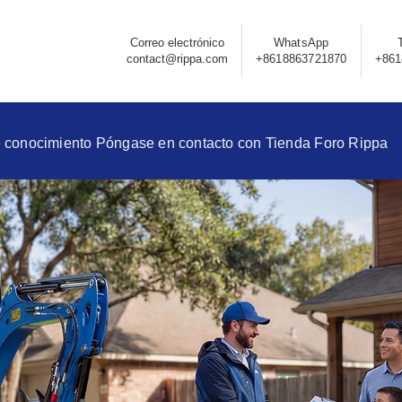
Correo electrónico
WhatsApp
contact@rippa.com
+8618863721870
+861
 conocimiento
Póngase en contacto con
Tienda
Foro Rippa