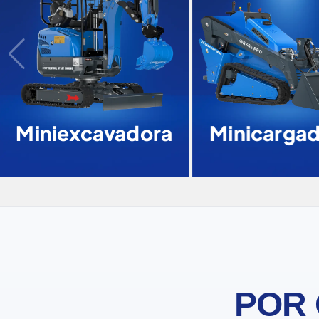
Miniexcavadora
Minicarga
POR 