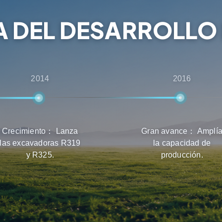
 en la selección de
A DEL DESARROLLO 
2014
2016
Crecimiento： Lanza
Gran avance： Amplí
las excavadoras R319
la capacidad de
y R325.
producción.