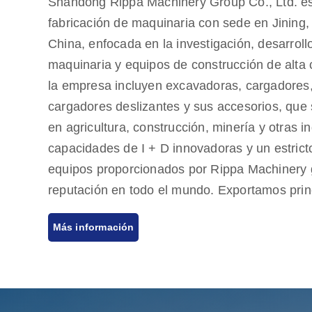
Shandong Rippa Machinery Group Co., Ltd. e
fabricación de maquinaria con sede en Jining
China, enfocada en la investigación, desarroll
maquinaria y equipos de construcción de alta 
la empresa incluyen excavadoras, cargadores, 
cargadores deslizantes y sus accesorios, qu
en agricultura, construcción, minería y otras i
capacidades de I + D innovadoras y un estricto
equipos proporcionados por Rippa Machinery
reputación en todo el mundo. Exportamos prin
mercados europeos y estadounidenses y ofre
Más información
de calidad, comprometidos a satisfacer las ne
de productos rentables y de alta calidad. Ripp
agentes en todo el mundo, proporcionando serv
desde la consulta pre-venta hasta el soporte 