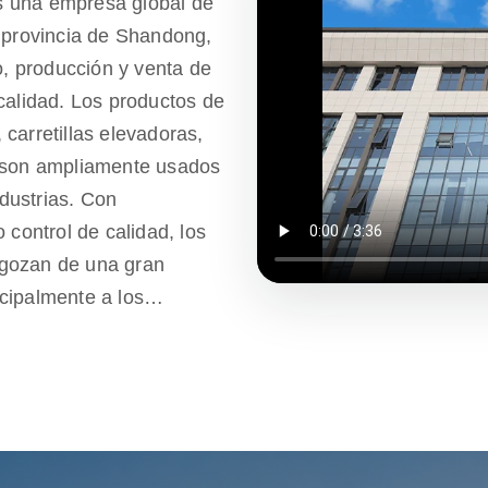
s una empresa global de
, provincia de Shandong,
o, producción y venta de
calidad. Los productos de
carretillas elevadoras,
e son ampliamente usados
ndustrias. Con
 control de calidad, los
 gozan de una gran
cipalmente a los
cemos un año de garantía
cesidades de los clientes
a también tiene múltiples
icios de ventanilla única
post-venta, asegurando