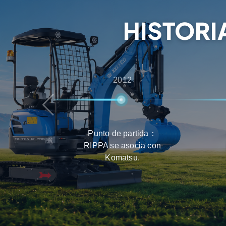
que los clientes obtengan la mejor experiencia
productos, entrega y mantenimiento.
HISTORI
2012
Punto de partida：
RIPPA se asocia con
Komatsu.