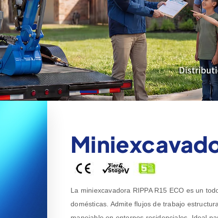
Miniexcavado
La miniexcavadora RIPPA R15 ECO es un todote
domésticas. Admite flujos de trabajo estructur
manejable en entornos residenciales. Ideal pa