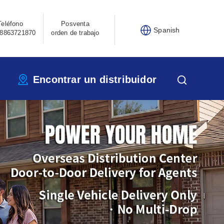
Teléfono
Posventa
Spanish
8863721870
orden de trabajo
Encontrar un distribuidor