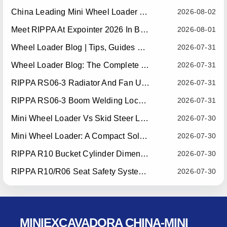
China Leading Mini Wheel Loader Supplier: Reliable Compact Wheel Loaders For Global Markets
2026-08-02
Meet RIPPA At Expointer 2026 In Brazil
2026-08-01
Wheel Loader Blog | Tips, Guides & Attachments
2026-07-31
Wheel Loader Blog: The Complete Guide To Wheel Loaders For Construction, Agriculture, And Material Handling
2026-07-31
RIPPA RS06-3 Radiator And Fan Upgrade — Effective July 10, 2026
2026-07-31
RIPPA RS06-3 Boom Welding Locating Bar Optimization — Effective July 15, 2026
2026-07-31
Mini Wheel Loader Vs Skid Steer Loader: Which Compact Machine Is Better For Your Business?
2026-07-30
Mini Wheel Loader: A Compact Solution For Efficient Material Handling
2026-07-30
RIPPA R10 Bucket Cylinder Dimension Optimization — Effective July 15, 2026
2026-07-30
RIPPA R10/R06 Seat Safety System Upgrade — Effective July 22, 2026
2026-07-30
MINIEXCAVADORA CHINA-MINI