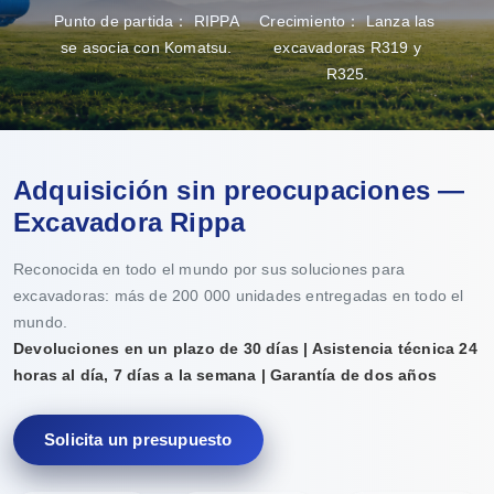
Punto de partida： RIPPA
Crecimiento： Lanza las
Gran
se asocia con Komatsu.
excavadoras R319 y
capa
R325.
Adquisición sin preocupaciones —
Excavadora Rippa
Reconocida en todo el mundo por sus soluciones para
excavadoras: más de 200 000 unidades entregadas en todo el
mundo.
Devoluciones en un plazo de 30 días | Asistencia técnica 24
horas al día, 7 días a la semana | Garantía de dos años
Solicita un presupuesto