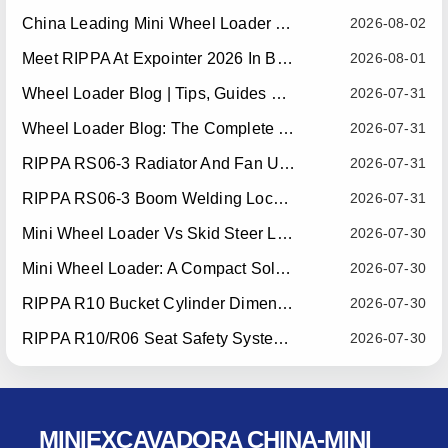
China Leading Mini Wheel Loader Supplier: Reliable Compact Wheel Loaders For Global Markets
2026-08-02
Meet RIPPA At Expointer 2026 In Brazil
2026-08-01
Wheel Loader Blog | Tips, Guides & Attachments
2026-07-31
Wheel Loader Blog: The Complete Guide To Wheel Loaders For Construction, Agriculture, And Material Handling
2026-07-31
RIPPA RS06-3 Radiator And Fan Upgrade — Effective July 10, 2026
2026-07-31
RIPPA RS06-3 Boom Welding Locating Bar Optimization — Effective July 15, 2026
2026-07-31
Mini Wheel Loader Vs Skid Steer Loader: Which Compact Machine Is Better For Your Business?
2026-07-30
Mini Wheel Loader: A Compact Solution For Efficient Material Handling
2026-07-30
RIPPA R10 Bucket Cylinder Dimension Optimization — Effective July 15, 2026
2026-07-30
RIPPA R10/R06 Seat Safety System Upgrade — Effective July 22, 2026
2026-07-30
MINIEXCAVADORA CHINA-MINI