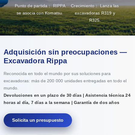
Punto de partida： RIPPA
Crecimiento： Lanza las
Gran
se asocia con Komatsu.
excavadoras R319 y
capa
R325.
Adquisición sin preocupaciones —
Excavadora Rippa
Reconocida en todo el mundo por sus soluciones para
excavadoras: más de 200 000 unidades entregadas en todo el
mundo.
Devoluciones en un plazo de 30 días | Asistencia técnica 24
horas al día, 7 días a la semana | Garantía de dos años
Solicita un presupuesto