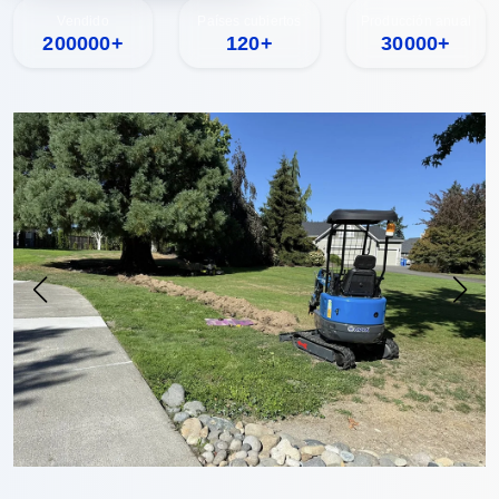
Vendido
Países cubiertos
Producción anual
200000+
120+
30000+