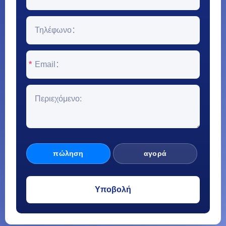
*
πώληση
αγορά