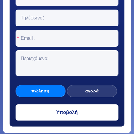
*
πώληση
αγορά