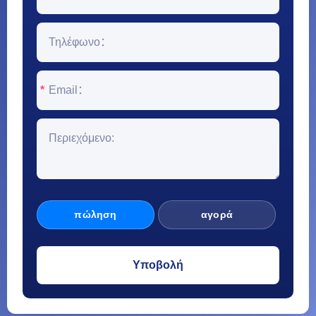
*
πώληση
αγορά