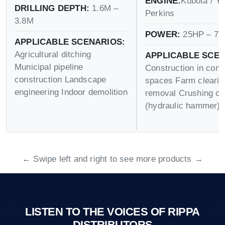
ENGINE:
Kubota / Y
DRILLING DEPTH:
1.6M –
Perkins
3.8M
POWER:
25HP – 75
APPLICABLE SCENARIOS:
Agricultural ditching
APPLICABLE SCEN
Municipal pipeline
Construction in conf
construction Landscape
spaces Farm cleari
engineering Indoor demolition
removal Crushing op
(hydraulic hammer)
← Swipe left and right to see more products →
LISTEN TO THE VOICES OF RIPPA
DISTRIBUTORS