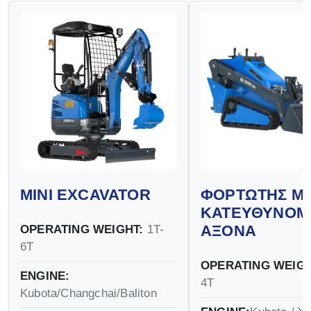
MINI EXCAVATOR
ΦΟΡΤΩΤΉΣ Μ
ΚΑΤΕΥΘΥΝΌΜ
ΆΞΟΝΑ
OPERATING WEIGHT:
1T-
6T
OPERATING WEIGH
ENGINE:
4T
Kubota/Changchai/Baliton