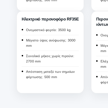
φόρτωσης: 500 mm
φόρ
Ηλεκτρικό περονοφόρο RF35E
Περον
ιόντω
Ονομαστικό φορτίο: 3500 kg
Ονομ
Μέγιστο ύψος ανύψωσης: 3000
mm
Μέγι
mm
Συνολικό μήκος χωρίς πιρούνι:
2700 mm
Ελάχ
mm
Απόσταση μεταξύ των σημείων
φόρτωσης: 500 mm
Απόσ
φόρ