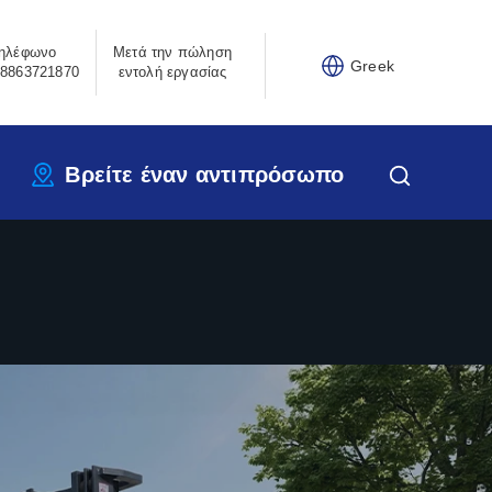
ηλέφωνο
Μετά την πώληση
Greek
8863721870
εντολή εργασίας
Βρείτε έναν αντιπρόσωπο