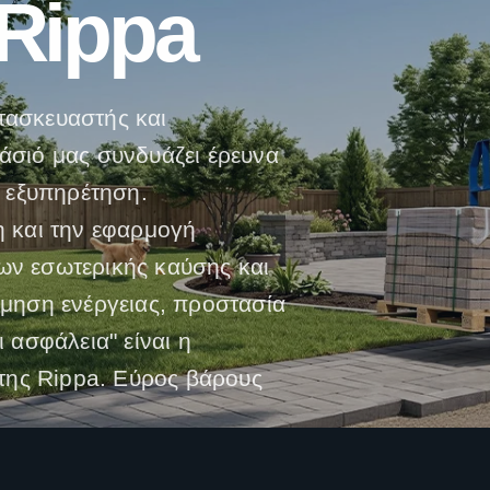
Rippa
ατασκευαστής και
σιό μας συνδυάζει έρευνα
 εξυπηρέτηση.
 και την εφαρμογή
ν εσωτερικής καύσης και
μηση ενέργειας, προστασία
 ασφάλεια" είναι η
της Rippa. Εύρος βάρους