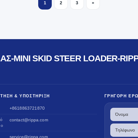
1
2
3
»
ΑΣ-MINI SKID STEER LOADER-RIPP
ΤΗΣΗ & ΥΠΟΣΤΉΡΙΞΗ
ΓΡΉΓΟΡΗ ΕΡ
+8618863721870
κό
contact@rippa.com
ίο
service@rippa.com