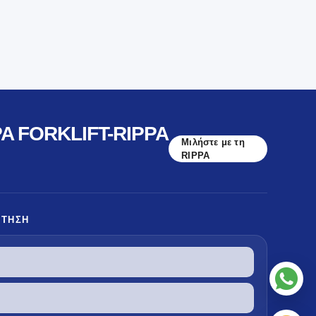
A FORKLIFT-RIPPA
Μιλήστε με τη
RIPPA
ΏΤΗΣΗ