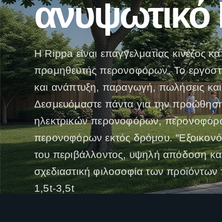
ανυψωτικό 
Η Rippa είναι επαγγελματίας κινέζος κ
προμηθευτής περονοφόρων. Το εργοστά
και ανάπτυξη, παραγωγή, πωλήσεις και
Δεσμευόμαστε πάντα για την προώθηση
ηλεκτρικών περονοφόρων, περονοφόρω
περονοφόρων εκτός δρόμου. "Εξοικονό
του περιβάλλοντος, υψηλή απόδοση και
σχεδιαστική φιλοσοφία των προϊόντων 
1,5t-3,5t