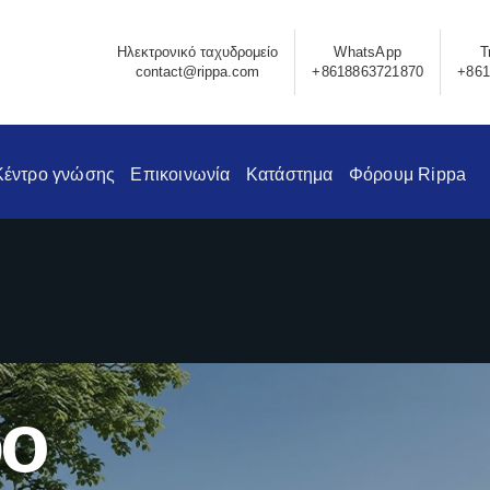
Ηλεκτρονικό ταχυδρομείο
WhatsApp
Τ
contact@rippa.com
+8618863721870
+861
Κέντρο γνώσης
Επικοινωνία
Κατάστημα
Φόρουμ Rippa
ο