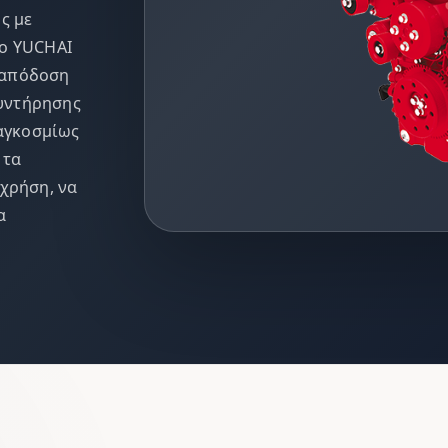
ς με
ο YUCHAI
ν απόδοση
συντήρησης
παγκοσμίως
 τα
χρήση, να
α