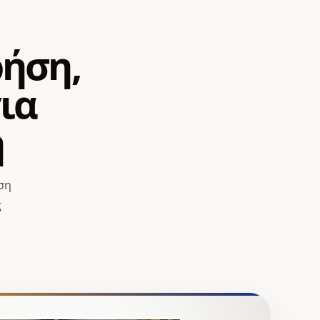
ρήση,
ια
η
ση
ς