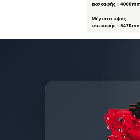
εκσκαφής：4000m
Μέγιστο ύψος
εκσκαφής：5470m