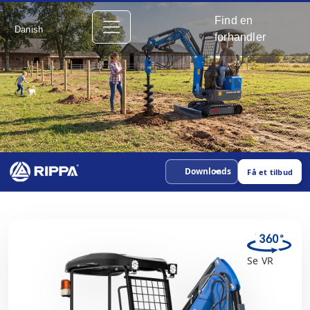
Find en
Danish
forhandler
Downloads
Få et tilbud
Se VR