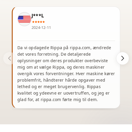
J***L
2024-12-11
Da vi opdagede Rippa på rippa.com, ændrede
J
det vores forretning. De detaljerede
oplysninger om deres produkter overbeviste
e
mig om at vælge Rippa, og deres maskiner
overgik vores forventninger. Hver maskine kører
problemfrit, håndterer hårde opgaver med
e
lethed og er meget brugervenlig. Rippas
kvalitet og ydeevne er uovertruffen, og jeg er
glad for, at rippa.com førte mig til dem.
m