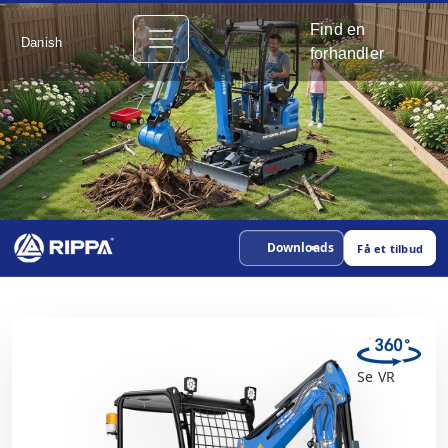
Find en
Danish
forhandler
Downloads
Få et tilbud
Se VR