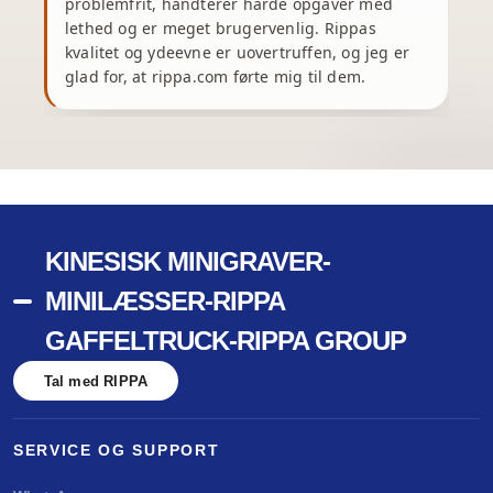
problemfrit, håndterer hårde opgaver med
e
lethed og er meget brugervenlig. Rippas
kvalitet og ydeevne er uovertruffen, og jeg er
glad for, at rippa.com førte mig til dem.
m
KINESISK MINIGRAVER-
MINILÆSSER-RIPPA
GAFFELTRUCK-RIPPA GROUP
Tal med RIPPA
SERVICE OG SUPPORT