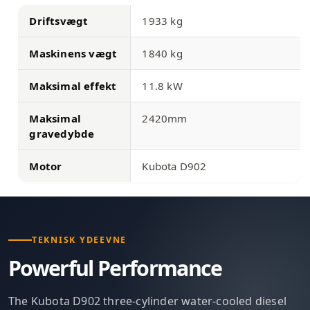
Driftsvægt
1933 kg
Maskinens vægt
1840 kg
Maksimal effekt
11.8 kW
Maksimal
2420mm
gravedybde
Motor
Kubota D902
TEKNISK YDEEVNE
Powerful Performance
The Kubota D902 three-cylinder water-cooled diesel