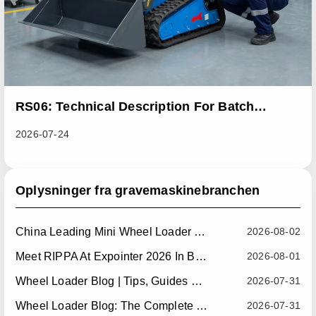
RS06: Technical Description For Batch
Improvement Measures To Address Abnormal
2026-07-24
Heat Dissipation Issues In Sliding Loaders
Oplysninger fra gravemaskinebranchen
China Leading Mini Wheel Loader Supplier: Reliable Compact Wheel Loaders For Global Markets
2026-08-02
Meet RIPPA At Expointer 2026 In Brazil
2026-08-01
Wheel Loader Blog | Tips, Guides & Attachments
2026-07-31
Wheel Loader Blog: The Complete Guide To Wheel Loaders For Construction, Agriculture, And Material Handling
2026-07-31