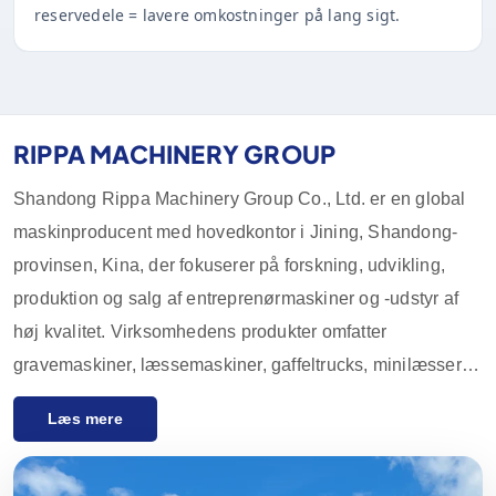
reservedele = lavere omkostninger på lang sigt.
RIPPA MACHINERY GROUP
Shandong Rippa Machinery Group Co., Ltd. er en global
maskinproducent med hovedkontor i Jining, Shandong-
provinsen, Kina, der fokuserer på forskning, udvikling,
produktion og salg af entreprenørmaskiner og -udstyr af
høj kvalitet. Virksomhedens produkter omfatter
gravemaskiner, læssemaskiner, gaffeltrucks, minilæssere
og deres tilbehør, som i vid udstrækning anvendes inden
Læs mere
for landbrug, byggeri, minedrift og andre industrier. Med
innovative F&U-kapaciteter og streng kvalitetskontrol