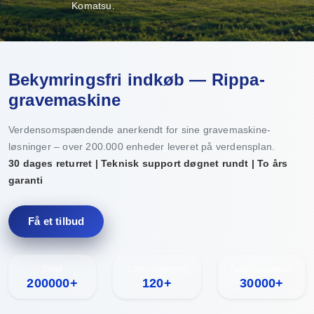
Komatsu.
Bekymringsfri indkøb — Rippa-
gravemaskine
Verdensomspændende anerkendt for sine gravemaskine-
løsninger – over 200.000 enheder leveret på verdensplan.
30 dages returret | Teknisk support døgnet rundt | To års
garanti
Få et tilbud
Solgt
Landsdækning
Årlig produktion
200000+
120+
30000+