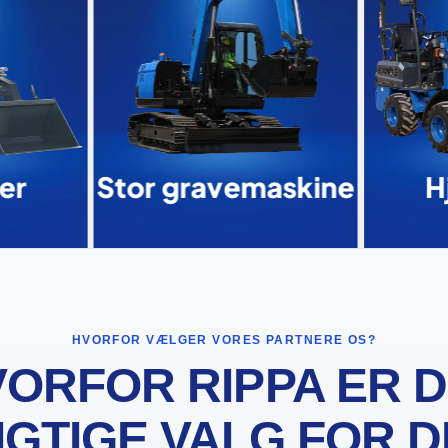
er
Stor gravemaskine
H
HVORFOR VÆLGER VORES PARTNERE OS?
ORFOR RIPPA ER 
IGTIGE VALG FOR D