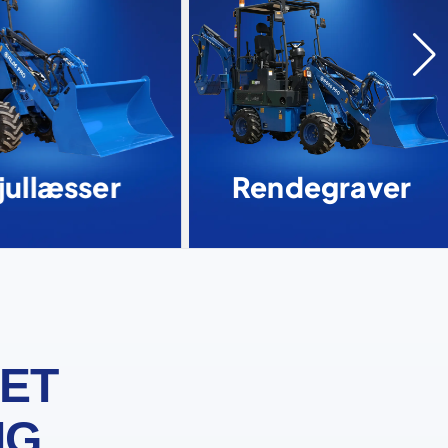
jullæsser
Rendegraver
DET
IG