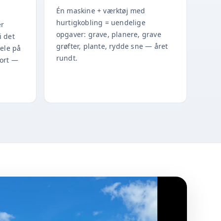
Én maskine + værktøj med
hurtigkobling = uendelige
er
opgaver: grave, planere, grave
i det
grøfter, plante, rydde sne — året
dele på
rundt.
port —