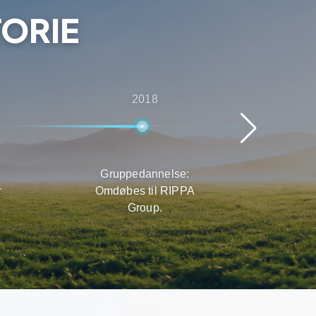
TORIE
2018
Gruppedannelse:
Hur
n.
Omdøbes til RIPPA
Prod
Group.
de g