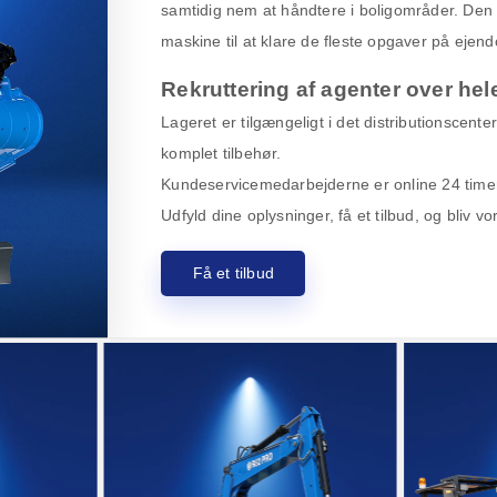
samtidig nem at håndtere i boligområder. Den 
maskine til at klare de fleste opgaver på eje
Rekruttering af agenter over hel
Lageret er tilgængeligt i det distributionscente
komplet tilbehør.
Kundeservicemedarbejderne er online 24 timer i
Udfyld dine oplysninger, få et tilbud, og bliv v
Få et tilbud