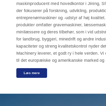
maskinproducent med hovedkontor i Jining, S
der fokuserer på forskning, udvikling, produkti
entreprenørmaskiner og -udstyr af høj kvalite
produkter omfatter gravemaskiner, læssemaskin
minilæssere og deres tilbehør, som i vid uds
for landbrug, byggeri, minedrift og andre indu
kapaciteter og streng kvalitetskontrol nyder d
Machinery leverer, et godt ry i hele verden. Vi
til det europæiske og amerikanske marked og g
kvalitetsgaranti, idet vi forpligter os til at opf
Læs mere
omkostningseffektive produkter af høj kvalitet.
agenter rundt om i verden, der leverer one-stop
førsalgskonsultation til eftersalgssupport, hvilk
den bedste oplevelse inden for produktvalg, le