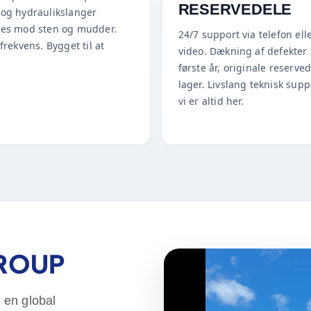
RESERVEDELE
 og hydraulikslanger
tes mod sten og mudder.
24/7 support via telefon ell
lfrekvens. Bygget til at
video. Dækning af defekter 
første år, originale reserve
lager. Livslang teknisk sup
vi er altid her.
GROUP
 en global