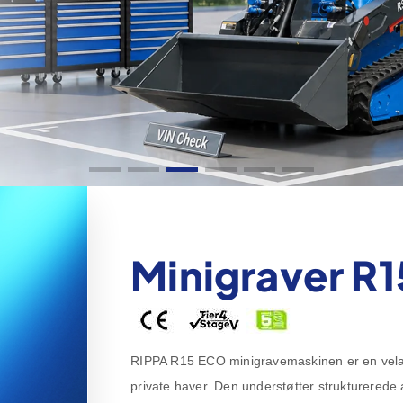
Minigraver R1
RIPPA R15 ECO minigravemaskinen er en velafba
private haver. Den understøtter strukturerede