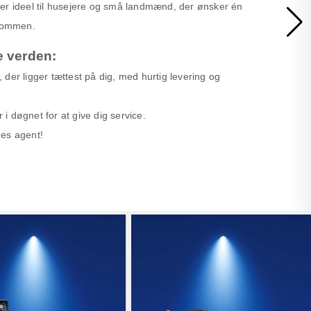
er ideel til husejere og små landmænd, der ønsker én
ndommen.
e verden:
r, der ligger tættest på dig, med hurtig levering og
 døgnet for at give dig service.
ores agent!