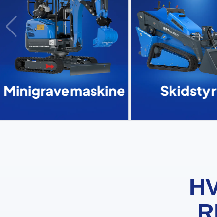
Minigravemaskine
Skidstyr
HV
R