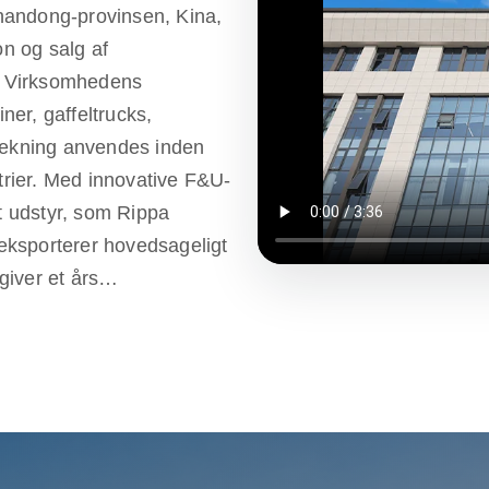
handong-provinsen, Kina,
on og salg af
t. Virksomhedens
er, gaffeltrucks,
trækning anvendes inden
strier. Med innovative F&U-
et udstyr, som Rippa
 eksporterer hovedsageligt
iver et års
ylde kundernes behov for
 Rippa har også flere
-tjenester fra
et sikrer, at kunderne får
vering og vedligeholdelse.