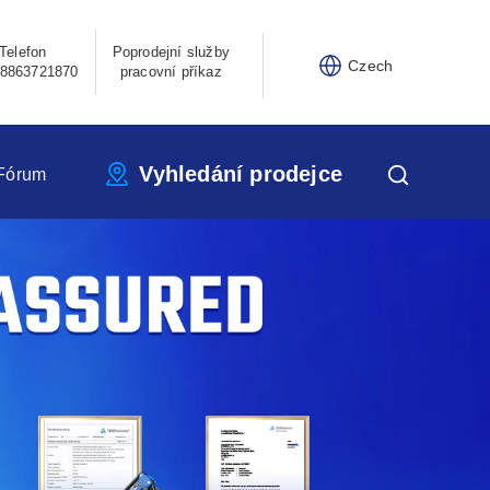
Telefon
Poprodejní služby
Czech
8863721870
pracovní příkaz
Vyhledání prodejce
Fórum