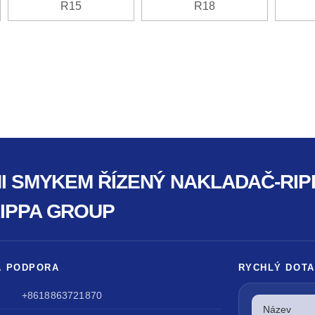
R15
R18
NI SMYKEM ŘÍZENÝ NAKLADAČ-RIP
RIPPA GROUP
A PODPORA
RYCHLÝ DOTA
+8618863721870