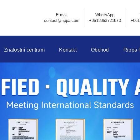
E-mail
WhatsApp
contact@rippa.com
+8618863721870
+861
Znalostní centrum
Kontakt
Obchod
Rippa 