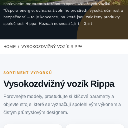
spalovacím motorem a terénních vysokozdvižných vozíků.
"Úspora energie, ochrana životního prostředí, vysoká účinnost a
bezpečnost" – to je koncepce, na které jsou založeny produkty
společnosti Rippa. Rozsah nosnosti 1,5 t – 3,5 t
HOME
VYSOKOZDVIŽNÝ VOZÍK RIPPA
SORTIMENT VÝROBKŮ
Vysokozdvižný vozík Rippa
Porovnejte modely, prostudujte si klíčové parametry a
objevte stroje, které se vyznačují spolehlivým výkonem a
čistým průmyslovým designem.