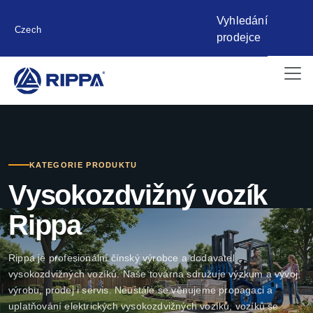
Vyhledání
Czech
prodejce
KATEGORIE PRODUKTU
Vysokozdvižný vozík
Rippa
Rippa je profesionální čínský výrobce a dodavatel
vysokozdvižných vozíků. Naše továrna sdružuje výzkum a vývoj,
výrobu, prodej i servis. Neustále se věnujeme propagaci a
uplatňování elektrických vysokozdvižných vozíků, vozíků se