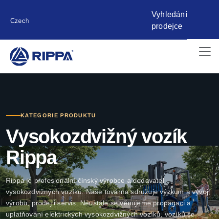
Vyhledání
Czech
prodejce
KATEGORIE PRODUKTU
Vysokozdvižný vozík
Rippa
Rippa je profesionální čínský výrobce a dodavatel
vysokozdvižných vozíků. Naše továrna sdružuje výzkum a vývoj,
výrobu, prodej i servis. Neustále se věnujeme propagaci a
uplatňování elektrických vysokozdvižných vozíků, vozíků se