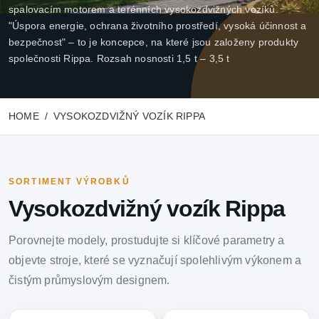
spalovacím motorem a terénních vysokozdvižných vozíků.
"Úspora energie, ochrana životního prostředí, vysoká účinnost a
bezpečnost" – to je koncepce, na které jsou založeny produkty
společnosti Rippa. Rozsah nosnosti 1,5 t – 3,5 t
HOME
VYSOKOZDVIŽNÝ VOZÍK RIPPA
SORTIMENT VÝROBKŮ
Vysokozdvižný vozík Rippa
Porovnejte modely, prostudujte si klíčové parametry a
objevte stroje, které se vyznačují spolehlivým výkonem a
čistým průmyslovým designem.