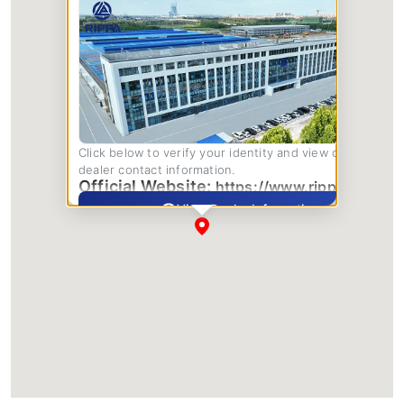
Click below to verify your identity and view complete
dealer contact information.
Official Website:
https://www.rippa.com/
View Dealer Information