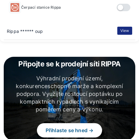
Čerpací stanice Rippa
View
Rippa ****** oup
Připojte se k prodejní síti RIPPA
Výhradní prodejní území,
konkurenceschopné marže a komplexní
podpora. Využijte rostoucí poptávku po
kompaktních rypadlech s vynikajícím
poměrem ceny a výkonu.
Přihlaste se hned →