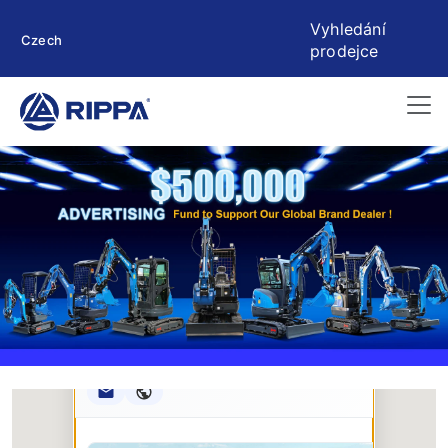
Vyhledání
Czech
prodejce
Rippa ****** oup
RIPPA Verified