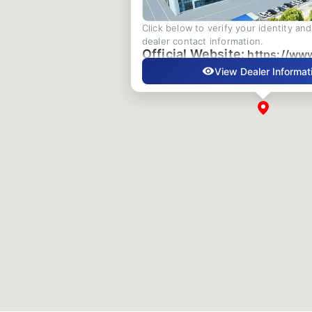
Click below to verify your identity an
dealer contact information.
Official Website:
https://ww
View Dealer Informat