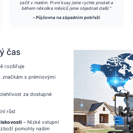
začít v malém. První kusy jsme rychle prodali a
během několika měsíců jsme objednali další."
– Půjčovna na západním pobřeží
ný čas
ě rozšiřuje
y k značkám s prémiovými
olehlivost za dostupné
ní růst
ziskovosti
– Nízké vstupní
cí zboží pomohly našim