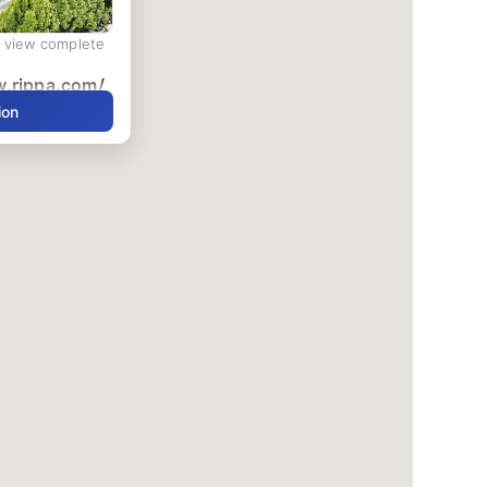
d view complete
w.rippa.com/
ion