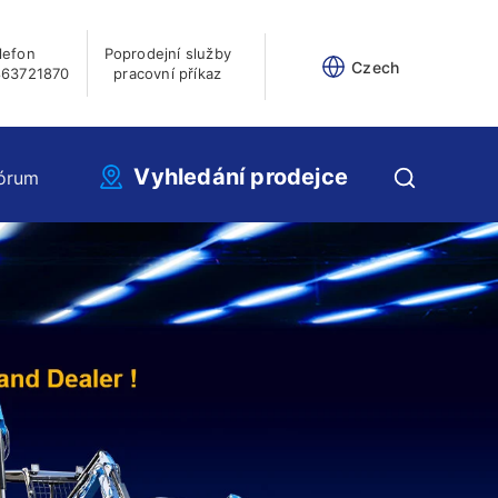
lefon
Poprodejní služby
Czech
63721870
pracovní příkaz
Vyhledání prodejce
Fórum