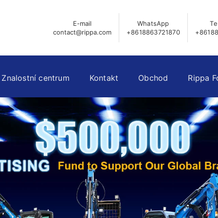
E-mail
WhatsApp
Te
contact@rippa.com
+8618863721870
+86188
Znalostní centrum
Kontakt
Obchod
Rippa 