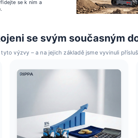
řidejte se k nim a
.
kojeni se svým současným d
yto výzvy – a na jejich základě jsme vyvinuli přísluš