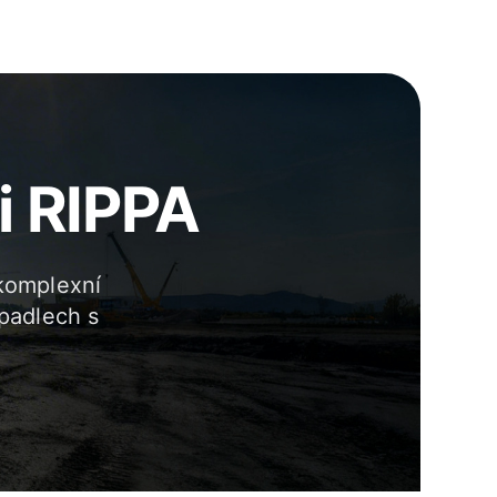
ti RIPPA
komplexní
padlech s