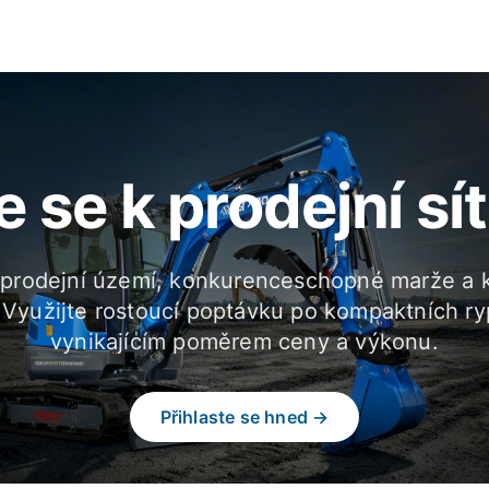
e se k prodejní sí
 prodejní území, konkurenceschopné marže a 
 Využijte rostoucí poptávku po kompaktních ry
vynikajícím poměrem ceny a výkonu.
Přihlaste se hned →