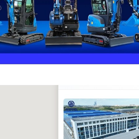
Rippa ****** oup
RIPPA Verified