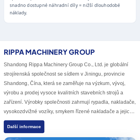
snadno dostupné náhradní díly = nižší dlouhodobé
náklady.
RIPPA MACHINERY GROUP
Shandong Rippa Machinery Group Co., Ltd. je globální
strojírenská společnost se sídlem v Jiningu, provincie
Shandong, Čína, která se zaměřuje na výzkum, vývoj,
výrobu a prodej vysoce kvalitních stavebních strojů a
zařízení. Výrobky společnosti zahrnují rypadla, nakladače,
vysokozdvižné vozíky, smykem řízené nakladače a jejich
příslušenství, které se široce používají v zemědělství,
Další informace
stavebnictví, těžebním průmyslu a dalších odvětvích. Díky
inovativním schopnostem v oblasti výzkumu a vývoje a