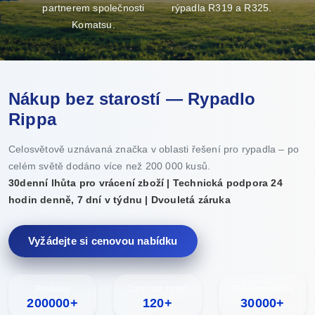
partnerem společnosti
rýpadla R319 a R325.
v
Komatsu.
Nákup bez starostí — Rypadlo
Rippa
Celosvětově uznávaná značka v oblasti řešení pro rypadla – po
celém světě dodáno více než 200 000 kusů.
30denní lhůta pro vrácení zboží | Technická podpora 24
hodin denně, 7 dní v týdnu | Dvouletá záruka
Vyžádejte si cenovou nabídku
Prodáno
Zahrnuté země
Roční produkce
200000+
120+
30000+