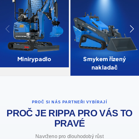
Minirypadlo
Smykem řízený
nakladač
PROČ SI NÁS PARTNEŘI VYBÍRAJÍ
PROČ JE RIPPA PRO VÁS TO
PRAVÉ
Navrženo pro dlouhodobý růst