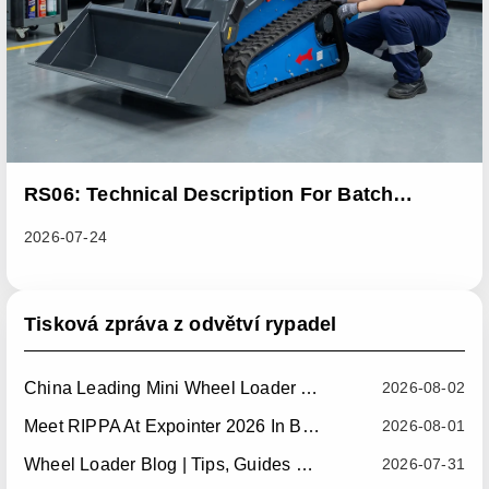
RS06: Technical Description For Batch
Improvement Measures To Address Abnormal
2026-07-24
Heat Dissipation Issues In Sliding Loaders
Tisková zpráva z odvětví rypadel
China Leading Mini Wheel Loader Supplier: Reliable Compact Wheel Loaders For Global Markets
2026-08-02
Meet RIPPA At Expointer 2026 In Brazil
2026-08-01
Wheel Loader Blog | Tips, Guides & Attachments
2026-07-31