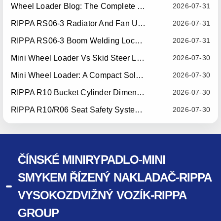
Wheel Loader Blog: The Complete Guide To Wheel Loaders For Construction, Agriculture, And Material Handling
2026-07-31
RIPPA RS06-3 Radiator And Fan Upgrade — Effective July 10, 2026
2026-07-31
RIPPA RS06-3 Boom Welding Locating Bar Optimization — Effective July 15, 2026
2026-07-31
Mini Wheel Loader Vs Skid Steer Loader: Which Compact Machine Is Better For Your Business?
2026-07-30
Mini Wheel Loader: A Compact Solution For Efficient Material Handling
2026-07-30
RIPPA R10 Bucket Cylinder Dimension Optimization — Effective July 15, 2026
2026-07-30
RIPPA R10/R06 Seat Safety System Upgrade — Effective July 22, 2026
2026-07-30
ČÍNSKÉ MINIRYPADLO-MINI
SMYKEM ŘÍZENÝ NAKLADAČ-RIPPA
VYSOKOZDVIŽNÝ VOZÍK-RIPPA
GROUP