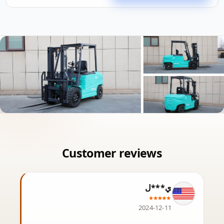
ي***ل
2024-12-11