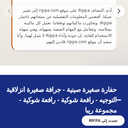
أدى اكتشاف Rippa على موقع rippa.com إلى تغيير
من
عملنا. أقنعتني المعلومات التفصيلية عن منتجاتهم باختيار
Rippa، وتجاوزت ماكيناتهم توقعاتنا. تعمل كل ماكينة
وع
بسلاسة، وتتعامل مع المهام الصعبة بسهولة، وهي سهلة
الاستخدام للغاية. إن جودة وأداء Rippa لا مثيل لهما، وأنا
سعيد أن موقع rippa.com قادني إليهم.
يم
حفارة صغيرة صينية - جرافة صغيرة انزلاقية
التوجيه - رافعة شوكية - رافعة شوكية -
مجموعة ريبا
تحدث إلى RIPPA