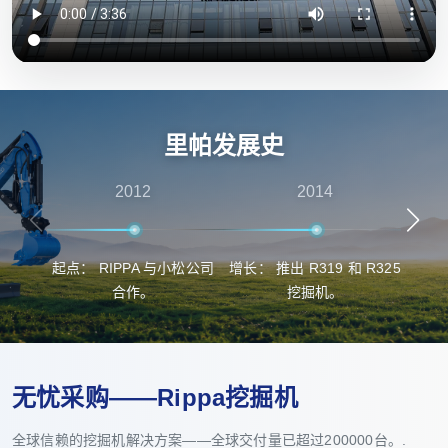
里帕发展史
2012
2014
起点： RIPPA 与小松公司
增长： 推出 R319 和 R325
突
合作。
挖掘机。
无忧采购——Rippa挖掘机
全球信赖的挖掘机解决方案——全球交付量已超过200000台。.