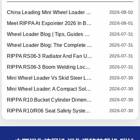
China Leading Mini Wheel Loader Supplier: Reliable Compact Wheel Loaders For Global Markets
2026-08-02
Meet RIPPA At Expointer 2026 In Brazil
2026-08-01
Wheel Loader Blog | Tips, Guides & Attachments
2026-07-31
Wheel Loader Blog: The Complete Guide To Wheel Loaders For Construction, Agriculture, And Material Handling
2026-07-31
RIPPA RS06-3 Radiator And Fan Upgrade — Effective July 10, 2026
2026-07-31
RIPPA RS06-3 Boom Welding Locating Bar Optimization — Effective July 15, 2026
2026-07-31
Mini Wheel Loader Vs Skid Steer Loader: Which Compact Machine Is Better For Your Business?
2026-07-30
Mini Wheel Loader: A Compact Solution For Efficient Material Handling
2026-07-30
RIPPA R10 Bucket Cylinder Dimension Optimization — Effective July 15, 2026
2026-07-30
RIPPA R10/R06 Seat Safety System Upgrade — Effective July 22, 2026
2026-07-30