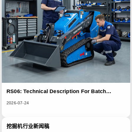
RS06: Technical Description For Batch
Improvement Measures To Address Abnormal
2026-07-24
Heat Dissipation Issues In Sliding Loaders
挖掘机行业新闻稿