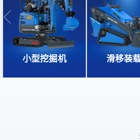
小型挖掘机
滑移装载