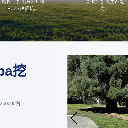
增长： 推出 R319 和
突破： 扩大生产能
R325 挖掘机。
力。
pa挖
0000台。.