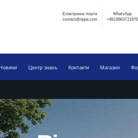
Електронна пошта
WhatsApp
contact@rippa.com
+861886372187
Новини
Центр знань
Контакти
Магазин
Фо