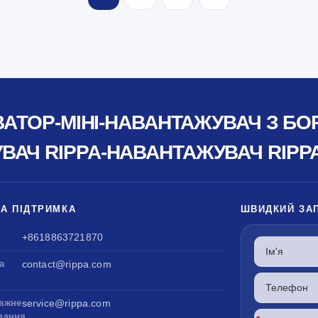
ВАТОР-МІНІ-НАВАНТАЖУВАЧ З Б
АЧ RIPPA-НАВАНТАЖУВАЧ RIPP
ТА ПІДТРИМКА
ШВИДКИЙ ЗА
+8618863721870
а
contact@rippa.com
ажне
service@rippa.com
вання