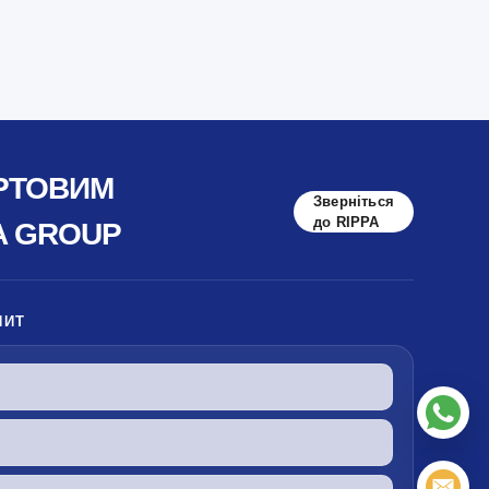
ОРТОВИМ
Зверніться
до RIPPA
A GROUP
ПИТ