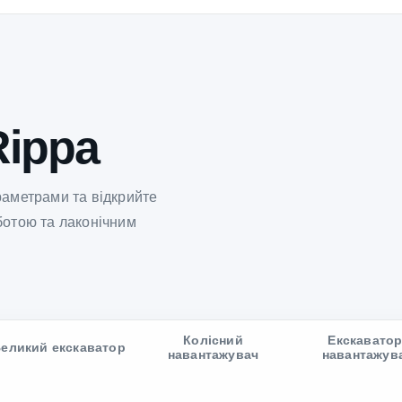
Rippa
раметрами та відкрийте
ботою та лаконічним
Колісний
Екскаватор
еликий екскаватор
навантажувач
навантажув