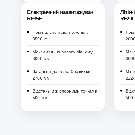
Електричний навантажувач
Літій
RF35E
RF20L
Номінальне навантаження:
Номі
3500 кг
2000
Максимальна висота підйому:
Макс
3000 мм
300
Загальна довжина без вилки:
Міні
2700 мм
222
Відстань між опорними точками:
Відс
500 мм
500