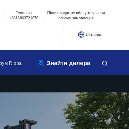
Телефон
Післяпродажне обслуговування
0
+8618863721870
робоче замовлення
Ukrainian
Знайти дилера
рум Rippa