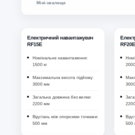
Міні-звалище
Електричний навантажувач
Елект
RF15E
RF20
Номінальне навантаження:
Номі
1500 кг
2000
Максимальна висота підйому:
Макс
3000 мм
300
Загальна довжина без вилки:
Зага
2200 мм
220
Відстань між опорними точками:
Відс
500 мм
500