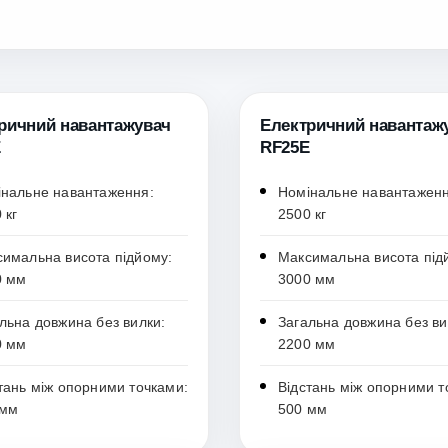
ричний навантажувач
Електричний навантаж
E
RF25E
нальне навантаження:
Номінальне навантаженн
 кг
2500 кг
имальна висота підйому:
Максимальна висота під
0 мм
3000 мм
льна довжина без вилки:
Загальна довжина без ви
0 мм
2200 мм
тань між опорними точками:
Відстань між опорними т
 мм
500 мм