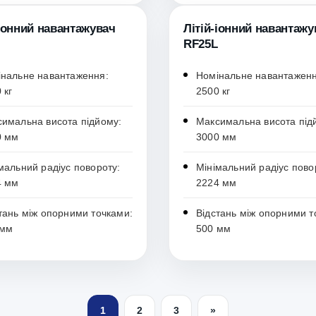
-іонний навантажувач
Літій-іонний навантажу
RF25L
нальне навантаження:
Номінальне навантаженн
 кг
2500 кг
имальна висота підйому:
Максимальна висота під
0 мм
3000 мм
мальний радіус повороту:
Мінімальний радіус пово
4 мм
2224 мм
тань між опорними точками:
Відстань між опорними т
 мм
500 мм
1
2
3
»