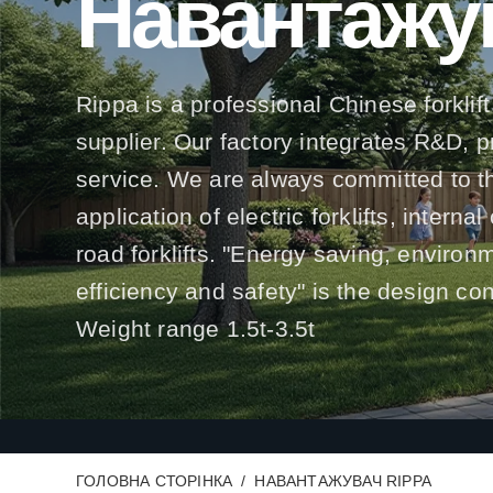
Навантажу
Rippa is a professional Chinese forklift
supplier. Our factory integrates R&D, 
service. We are always committed to t
application of electric forklifts, interna
road forklifts. "Energy saving, environ
efficiency and safety" is the design co
Weight range 1.5t-3.5t
ГОЛОВНА СТОРІНКА
НАВАНТАЖУВАЧ RIPPA