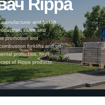
вач Rippa
 manufacturer and forklift
production, sales and
he promotion and
l combustion forklifts and off-
mental protection, high
ncept of Rippa products.