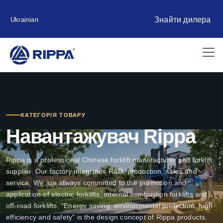
Знайти дилера
Ukrainian
КАТЕГОРІЯ ТОВАРУ
Навантажувач Rippa
Rippa is a professional Chinese forklift manufacturer and forklift
supplier. Our factory integrates R&D, production, sales and
service. We are always committed to the promotion and
application of electric forklifts, internal combustion forklifts and
off-road forklifts. "Energy saving, environmental protection, high
efficiency and safety" is the design concept of Rippa products.