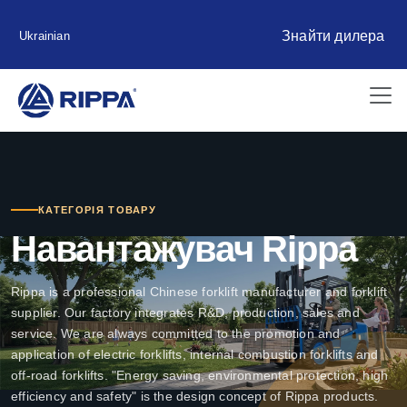
Знайти дилера
Ukrainian
КАТЕГОРІЯ ТОВАРУ
Навантажувач Rippa
Rippa is a professional Chinese forklift manufacturer and forklift
supplier. Our factory integrates R&D, production, sales and
service. We are always committed to the promotion and
application of electric forklifts, internal combustion forklifts and
off-road forklifts. "Energy saving, environmental protection, high
efficiency and safety" is the design concept of Rippa products.