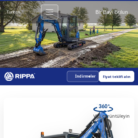
Bir Bayi Bulun
Turkish
İndirmeler
Fiyat teklifi alın
VR'ı görüntüleyin