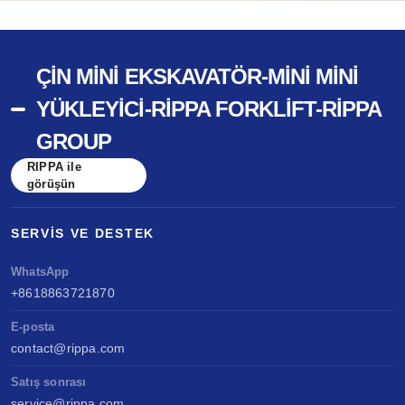
ÇIN MINI EKSKAVATÖR-MINI MINI
YÜKLEYICI-RIPPA FORKLIFT-RIPPA
GROUP
RIPPA ile
görüşün
SERVIS VE DESTEK
WhatsApp
+8618863721870
E-posta
contact@rippa.com
Satış sonrası
service@rippa.com