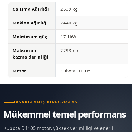
Çalışma Ağırlığı
2539 kg
Makine Ağırlığı
2440 kg
Maksimum güç
17.1kW
Maksimum
2293mm
kazma derinliği
Motor
Kubota D1105
TASARLANMIŞ PERFORMANS
Mükemmel temel performans
Kubota D1105 motor, yüksek verimliliği ve enerji