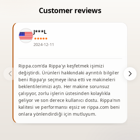
J***L
2024-12-11
Rippa.com'da Rippa'yı keşfetmek işimizi
R
değiştirdi. Ürünleri hakkındaki ayrıntılı bilgiler
o
beni Rippa'yı seçmeye ikna etti ve makineleri
beklentilerimizi aştı. Her makine sorunsuz
çalışıyor, zorlu işlerin üstesinden kolaylıkla
geliyor ve son derece kullanıcı dostu. Rippa'nın
m
kalitesi ve performansı eşsiz ve rippa.com beni
onlara yönlendirdiği için mutluyum.