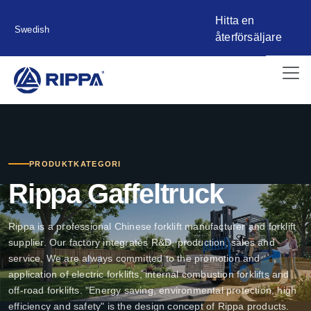
Hitta en
Swedish
återförsäljare
PRODUKTKATEGORI
Rippa Gaffeltruck
Rippa is a professional Chinese forklift manufacturer and forklift
supplier. Our factory integrates R&D, production, sales and
service. We are always committed to the promotion and
application of electric forklifts, internal combustion forklifts and
off-road forklifts. "Energy saving, environmental protection, high
efficiency and safety" is the design concept of Rippa products.