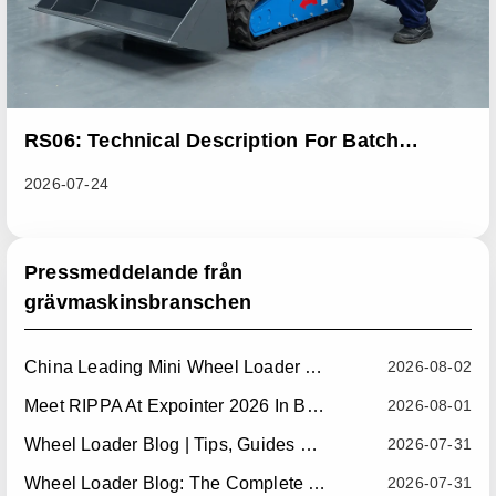
RS06: Technical Description For Batch
Improvement Measures To Address Abnormal
2026-07-24
Heat Dissipation Issues In Sliding Loaders
Pressmeddelande från
grävmaskinsbranschen
China Leading Mini Wheel Loader Supplier: Reliable Compact Wheel Loaders For Global Markets
2026-08-02
Meet RIPPA At Expointer 2026 In Brazil
2026-08-01
Wheel Loader Blog | Tips, Guides & Attachments
2026-07-31
Wheel Loader Blog: The Complete Guide To Wheel Loaders For Construction, Agriculture, And Material Handling
2026-07-31