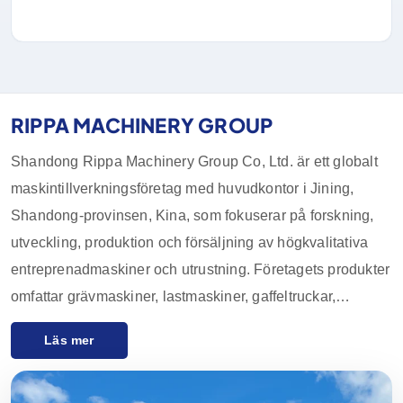
RIPPA MACHINERY GROUP
Shandong Rippa Machinery Group Co, Ltd. är ett globalt
maskintillverkningsföretag med huvudkontor i Jining,
Shandong-provinsen, Kina, som fokuserar på forskning,
utveckling, produktion och försäljning av högkvalitativa
entreprenadmaskiner och utrustning. Företagets produkter
omfattar grävmaskiner, lastmaskiner, gaffeltruckar,
kompaktlastare och deras tillbehör, som används i stor
Läs mer
utsträckning inom jordbruk, bygg- och
anläggningsindustrin, gruvindustrin och andra industrier.