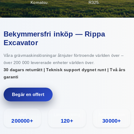
Komatsu.
R325.
Bekymmersfri inköp — Rippa
Excavator
Våra grävmaskinslösningar åtnjuter förtroende världen över –
över 200 000 levererade enheter världen över.
30 dagars returrätt | Teknisk support dygnet runt | Två års
garanti
Begär en offert
Såld
Ländertäckning
Årlig produktion
200000+
120+
30000+