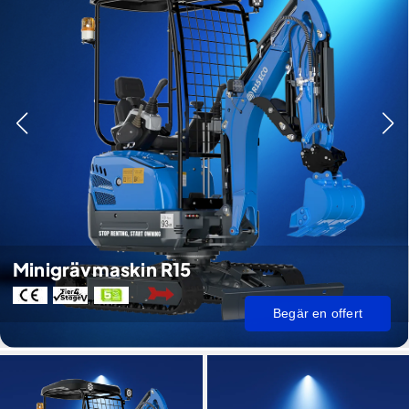
Minigrävmaskin R15
Begär en offert