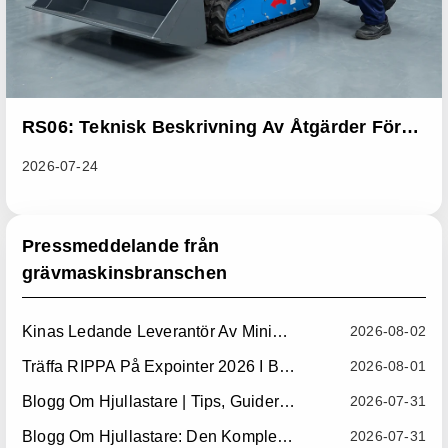
RS06: Teknisk Beskrivning Av Åtgärder För
Serieförbättringar Avsedda Att Åtgärda
2026-07-24
Problem Med Onormal Värmeavledning I
Skjutlastare
Pressmeddelande från
grävmaskinsbranschen
Kinas Ledande Leverantör Av Minihjullastare: Pålitliga Kompakta Hjullastare För Globala Marknader
2026-08-02
Träffa RIPPA På Expointer 2026 I Brasilien
2026-08-01
Blogg Om Hjullastare | Tips, Guider Och Redskap
2026-07-31
Blogg Om Hjullastare: Den Kompletta Guiden Till Hjullastare För Byggbranschen, Jordbruket Och Materialhantering
2026-07-31