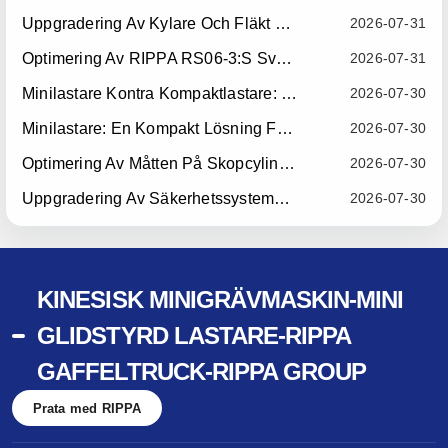
Uppgradering Av Kylare Och Fläkt För RIPPA RS06-3 — Träder I Kraft Den 10 Juli 2026
2026-07-31
Optimering Av RIPPA RS06-3:s Svetsningsstyrstång För Bom — Träder I Kraft Den 15 Juli 2026
2026-07-31
Minilastare Kontra Kompaktlastare: Vilken Kompaktmaskin Passar Bäst För Ditt Företag?
2026-07-30
Minilastare: En Kompakt Lösning För Effektiv Materialhantering
2026-07-30
Optimering Av Måtten På Skopcylindern Till RIPPA R10 — Träder I Kraft Den 15 Juli 2026
2026-07-30
Uppgradering Av Säkerhetssystemet För RIPPA R10/R06-Säten — Träder I Kraft Den 22 Juli 2026
2026-07-30
KINESISK MINIGRÄVMASKIN-MINI
GLIDSTYRD LASTARE-RIPPA
GAFFELTRUCK-RIPPA GROUP
Prata med RIPPA