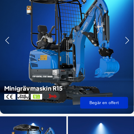
Minigrävmaskin R15
Begär en offert