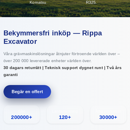
Komatsu.
R325.
Bekymmersfri inköp — Rippa
Excavator
Våra grävmaskinslösningar åtnjuter förtroende världen över –
över 200 000 levererade enheter världen över.
30 dagars returrätt | Teknisk support dygnet runt | Två års
garanti
Begär en offert
Såld
Ländertäckning
Årlig produktion
200000+
120+
30000+