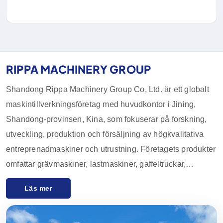
RIPPA MACHINERY GROUP
Shandong Rippa Machinery Group Co, Ltd. är ett globalt
maskintillverkningsföretag med huvudkontor i Jining,
Shandong-provinsen, Kina, som fokuserar på forskning,
utveckling, produktion och försäljning av högkvalitativa
entreprenadmaskiner och utrustning. Företagets produkter
omfattar grävmaskiner, lastmaskiner, gaffeltruckar,
kompaktlastare och deras tillbehör, som används i stor
Läs mer
utsträckning inom jordbruk, bygg- och
anläggningsindustrin, gruvindustrin och andra industrier.