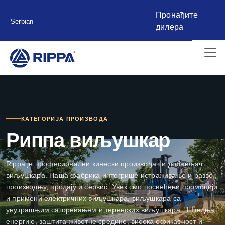
Пронађите
Serbian
дилера
КАТЕГОРИЈА ПРОИЗВОДА
Риппа виљушкар
Rippa је професионални кинески произвођач и добављач
виљушкара. Наша фабрика интегрише истраживање и развој,
производњу, продају и сервис. Увек смо посвећени промоцији
и примени електричних виљушкара, виљушкара са
унутрашњим сагоревањем и теренских виљушкара. "Штедња
енергије, заштита животне средине, висока ефикасност и