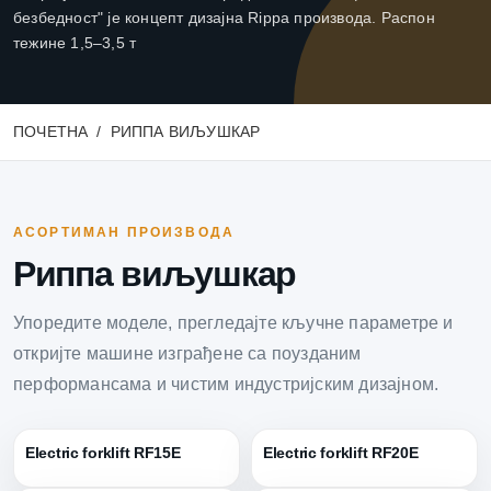
безбедност" је концепт дизајна Rippa производа. Распон
тежине 1,5–3,5 т
ПОЧЕТНА
РИППА ВИЉУШКАР
АСОРТИМАН ПРОИЗВОДА
Риппа виљушкар
Упоредите моделе, прегледајте кључне параметре и
откријте машине изграђене са поузданим
перформансама и чистим индустријским дизајном.
Electric forklift RF15E
Electric forklift RF20E