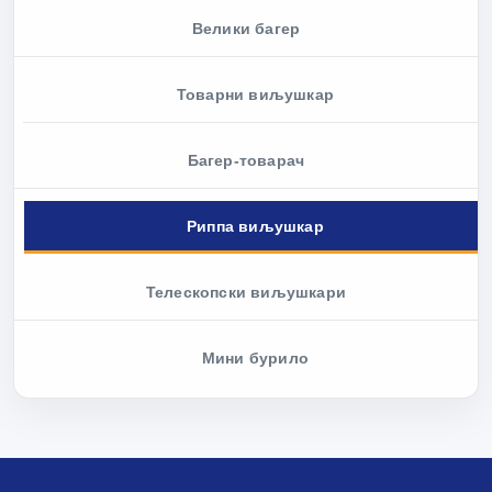
Велики багер
Товарни виљушкар
Багер-товарач
Риппа виљушкар
Телескопски виљушкари
Мини бурило