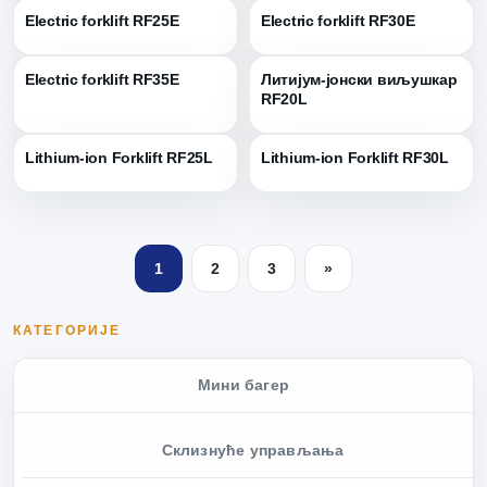
Electric forklift RF25E
Electric forklift RF30E
Electric forklift RF35E
Литијум-јонски виљушкар
RF20L
Lithium-ion Forklift RF25L
Lithium-ion Forklift RF30L
1
2
3
»
КАТЕГОРИЈЕ
Мини багер
Склизнуће управљања