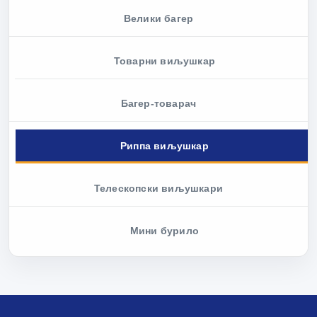
Велики багер
Товарни виљушкар
Багер-товарач
Риппа виљушкар
Телескопски виљушкари
Мини бурило