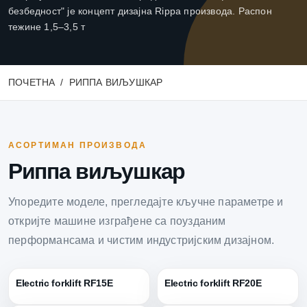
безбедност" је концепт дизајна Rippa производа. Распон
тежине 1,5–3,5 т
ПОЧЕТНА
РИППА ВИЉУШКАР
АСОРТИМАН ПРОИЗВОДА
Риппа виљушкар
Упоредите моделе, прегледајте кључне параметре и
откријте машине изграђене са поузданим
перформансама и чистим индустријским дизајном.
Electric forklift RF15E
Electric forklift RF20E