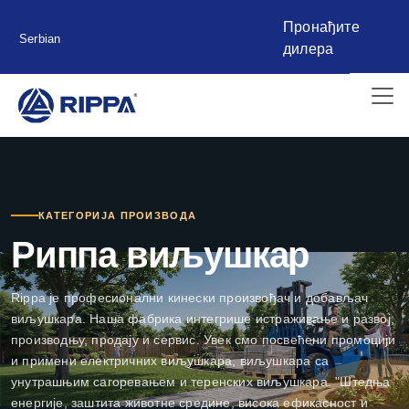
Пронађите
Serbian
дилера
КАТЕГОРИЈА ПРОИЗВОДА
Риппа виљушкар
Rippa је професионални кинески произвођач и добављач
виљушкара. Наша фабрика интегрише истраживање и развој,
производњу, продају и сервис. Увек смо посвећени промоцији
и примени електричних виљушкара, виљушкара са
унутрашњим сагоревањем и теренских виљушкара. "Штедња
енергије, заштита животне средине, висока ефикасност и