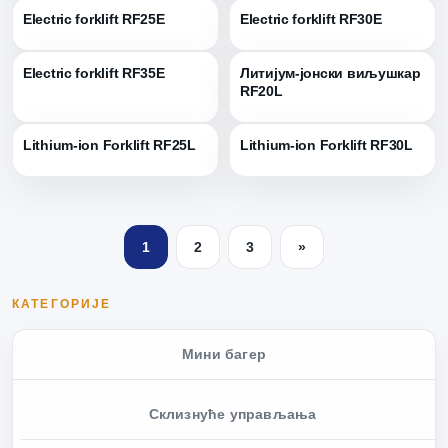
Electric forklift RF25E
Electric forklift RF30E
Electric forklift RF35E
Литијум-јонски виљушкар
RF20L
Lithium-ion Forklift RF25L
Lithium-ion Forklift RF30L
1
2
3
»
КАТЕГОРИЈЕ
Мини багер
Склизнуће управљања