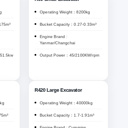
g
Operating Weight：8200kg
.175m³
Bucket Capacity：0.27-0.33m³
Engine Brand :
Yanmar/Changchai
/51.5kw
Output Power：45/2100KW/rpm
R420 Large Excavator
kg
Operating Weight：40000kg
75m³
Bucket Capacity：1.7-1.91m³
Engine Brand : Cummins