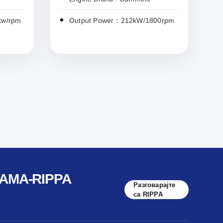
kw/rpm
Output Power：212kW/1800rpm
АМА-RIPPA
Разговарајте
са RIPPA