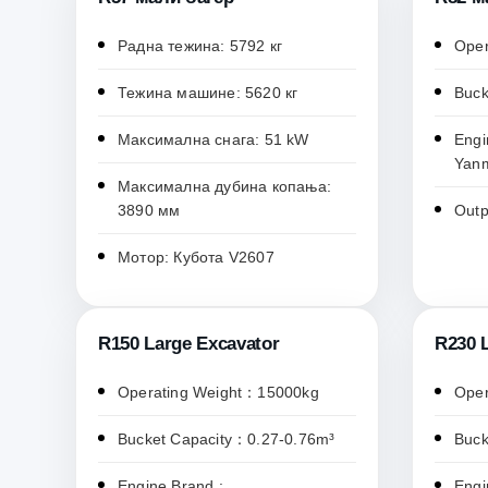
Радна тежина: 5792 кг
Oper
Тежина машине: 5620 кг
Buck
Максимална снага: 51 kW
Engi
Yan
Максимална дубина копања:
3890 мм
Outp
Мотор: Кубота V2607
R150 Large Excavator
R230 
Operating Weight：15000kg
Oper
Bucket Capacity：0.27-0.76m³
Buck
Engine Brand :
Engi