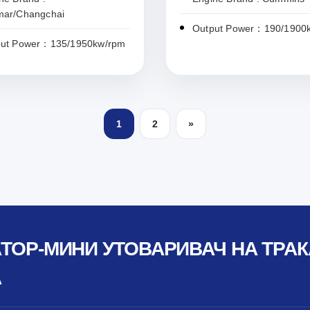
mar/Changchai
Output Power：190/1900
put Power：135/1950kw/rpm
1
2
»
ТОР-МИНИ УТОВАРИВАЧ НА ТРАК
А