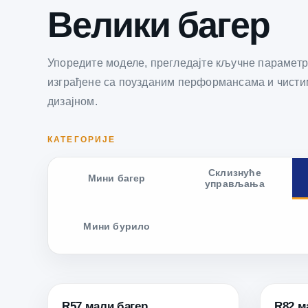
Велики багер
Упоредите моделе, прегледајте кључне параметр
изграђене са поузданим перформансама и чисти
дизајном.
КАТЕГОРИЈЕ
Склизнуће
Мини багер
управљања
Мини бурило
R57 мали багер
R82 м