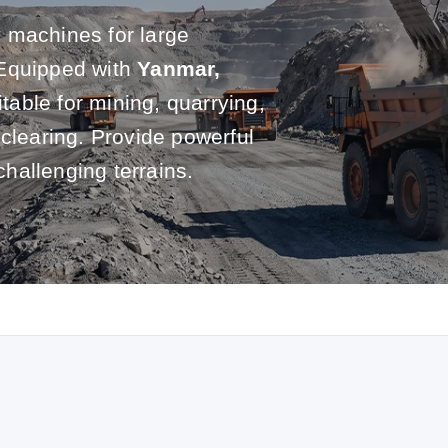
 machines for large
 Equipped with
Yanmar,
itable for mining, quarrying,
 clearing. Provide powerful
challenging terrains.