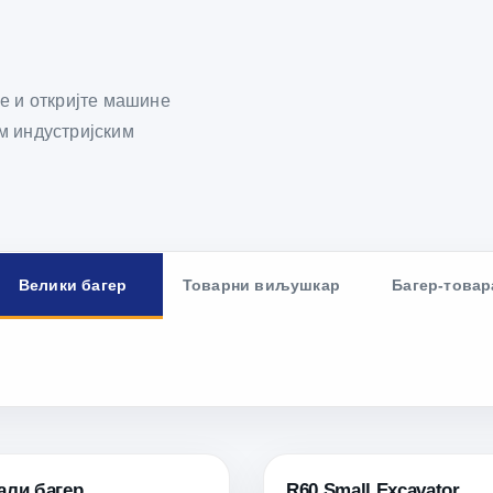
е и откријте машине
м индустријским
Велики багер
Товарни виљушкар
Багер-товар
али багер
R60 Small Excavator