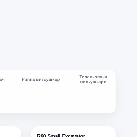
Телескопски
ач
Риппа виљушкар
виљушкари
R90 Small Excavator