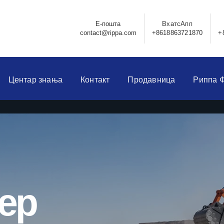
Е-пошта
ВхатсАпп
contact@rippa.com
+8618863721870
+
Центар знања
Контакт
Продавница
Риппа 
ер