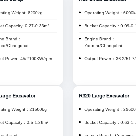
ating Weight: 8200kg
Operating Weight：6000k
et Capacity: 0.27-0.33m³
Bucket Capacity：0.09-0
ne Brand :
Engine Brand :
mar/Changchai
Yanmar/Changchai
ut Power: 45/2100KW/rpm
Output Power：36.2/51.7
Large Excavator
R320 Large Excavator
ating Weight：21500kg
Operating Weight：29600
et Capacity：0.5-1.28m³
Bucket Capacity：0.63-1.
ne Brand :
Engine Brand : Cummins