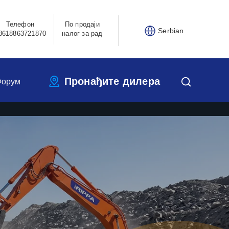
Телефон
По продаји
Serbian
8618863721870
налог за рад
Пронађите дилера
Форум