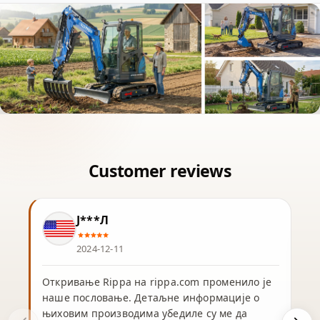
Ј***Л
2024-12-11
Откривање Rippa на rippa.com променило је
наше пословање. Детаљне информације о
њиховим производима убедиле су ме да