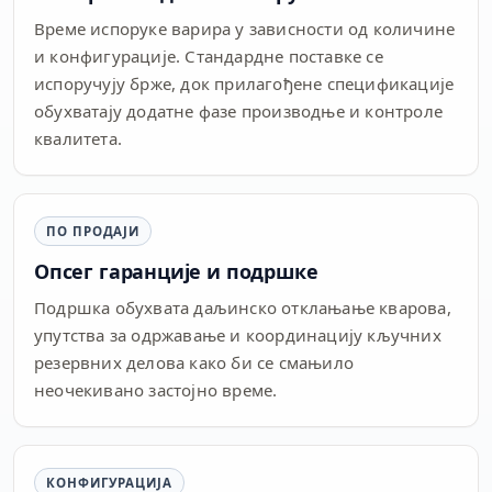
Време испоруке варира у зависности од количине
и конфигурације. Стандардне поставке се
испоручују брже, док прилагођене спецификације
обухватају додатне фазе производње и контроле
квалитета.
ПО ПРОДАЈИ
Опсег гаранције и подршке
Подршка обухвата даљинско отклањање кварова,
упутства за одржавање и координацију кључних
резервних делова како би се смањило
неочекивано застојно време.
КОНФИГУРАЦИЈА