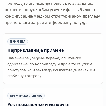
Прегледајте апликације прикладне за задатак,
рокове испоруке, обим услуге и флексибилност
конфигурације у једном структурисаном прегледу
пре него што затражите формалну понуду.
ПРИМЕНА
Најприкладније примене
Намењен за уређење пејзажа, општинско
одржавање, пољопривреду и пројекте са уским
приступом који захтевају компактне димензије и
стабилну контролу.
ВРЕМЕНСКА ЛИНИЈА
Рок производње и испоруке