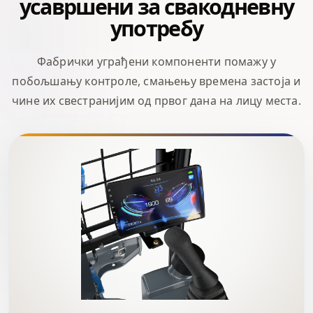
усавршени за свакодневну
употребу
Фабрички уграђени компоненти помажу у
побољшању контроле, смањењу времена застоја и
чине их свестранијим од првог дана на лицу места.