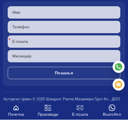
*
Ауторско право © 2025 Шандонг
Риппа Машинери
Груп Ко., ДОО
CE
ЕПА
Еуро V
Почетна
Производи
Е-пошта
ВхатсАпп