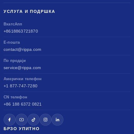
УСЛУГА И ПОДРШКА
ВхатсАпп
+8618863721870
Е-пошта
contact@rippa.com
По продаји
service@rippa.com
Амерички телефон
+1 877-747-7280
CN телефон
+86 188 6372 0821
БРЗО УПИТНО