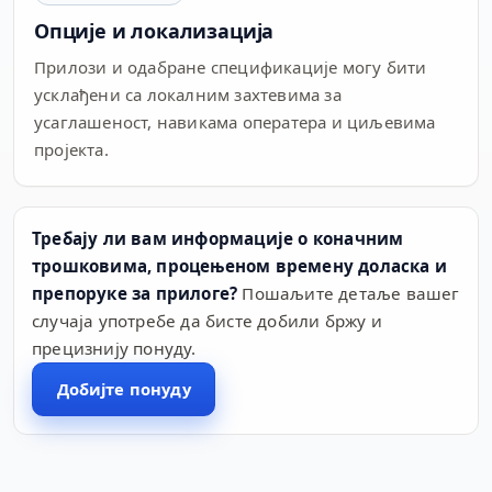
Опције и локализација
Прилози и одабране спецификације могу бити
усклађени са локалним захтевима за
усаглашеност, навикама оператера и циљевима
пројекта.
Требају ли вам информације о коначним
трошковима, процењеном времену доласка и
препоруке за прилоге?
Пошаљите детаље вашег
случаја употребе да бисте добили бржу и
прецизнију понуду.
Добијте понуду