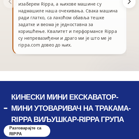
изаберем Rippa, а њихове машине су
надмашиле наша очекивања. Свака машина
ради глатко, са лакоћом обавља тешке
задатке и веома је једноставна за
коришћење. Квалитет и перформансе Rippa
су непревазиђени и драго ми је што ме је
rippa.com довео до њих.
КИНЕСКИ МИНИ ЕКСКАВАТОР-
МИНИ УТОВАРИВАЧ НА ТРАКАМА-
RIPPA ВИЉУШКАР-RIPPA ГРУПА
Разговарајте са
RIPPA