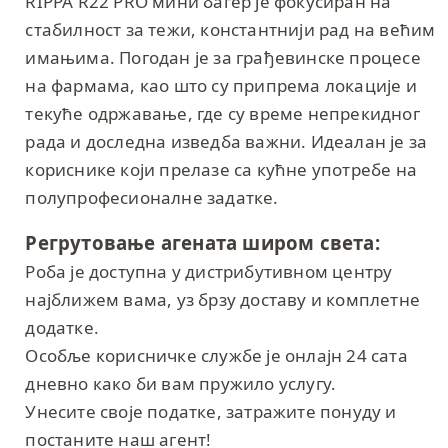
RIPPA R22 PRO мини багер је фокусиран на
стабилност за тежи, константнији рад на већим
имањима. Погодан је за грађевинске процесе
на фармама, као што су припрема локације и
текуће одржавање, где су време непрекидног
рада и доследна изведба важни. Идеалан је за
кориснике који прелазе са кућне употребе на
полупрофесионалне задатке.
Регрутовање агената широм света:
Роба је доступна у дистрибутивном центру
најближем вама, уз брзу доставу и комплетне
додатке.
Особље корисничке службе је онлајн 24 сата
дневно како би вам пружило услугу.
Унесите своје податке, затражите понуду и
постаните наш агент!