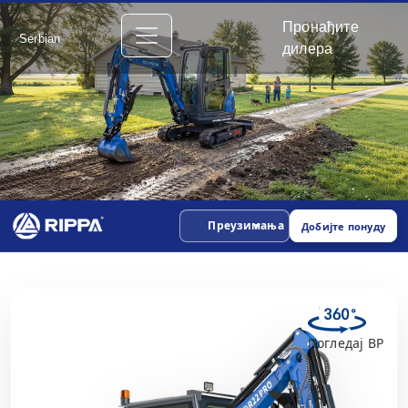
Пронађите
Serbian
дилера
Преузимања
Добијте понуду
Погледај ВР