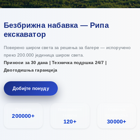
Безбрижна набавка — Рипа
екскаватор
Поверено широм света за решења за багере — испоручено
преко 200.000 јединица широм света.
Приноси за 30 дана | Техничка подршка 24/7 |
Двогодишња гаранција
Добијте понуду
Продато
Покривеност
Годишња
200000+
земаља
производња
120+
30000+