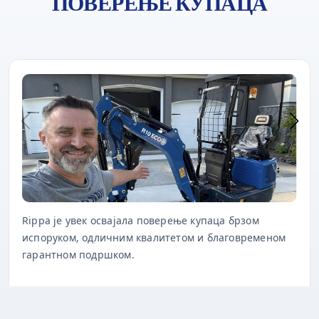
ПОВЕРЕЊЕ КУПАЦА
Rippa је увек освајала поверење купаца брзом
испоруком, одличним квалитетом и благовременом
гарантном подршком.