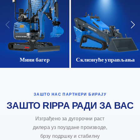
Мини багер
Склизнуће управљања
ЗАШТО НАС ПАРТНЕРИ БИРАЈУ
ЗАШТО RIPPA РАДИ ЗА ВАС
Изграђено за дугорочни раст
дилера уз поуздане производе,
брзу подршку и стабилну