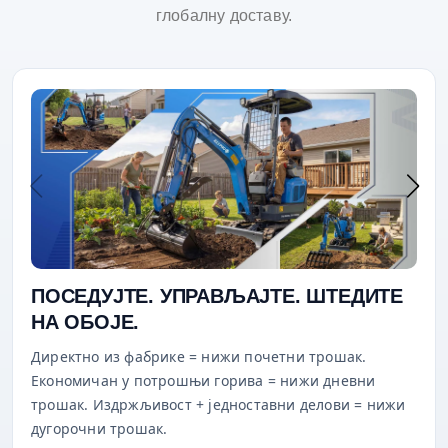
глобалну доставу.
ПОСЕДУЈТЕ. УПРАВЉАЈТЕ. ШТЕДИТЕ
НА ОБОЈЕ.
Директно из фабрике = нижи почетни трошак.
Економичан у потрошњи горива = нижи дневни
трошак. Издржљивост + једноставни делови = нижи
дугорочни трошак.