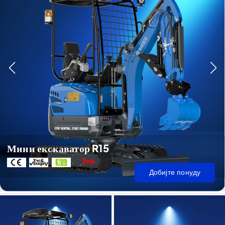
Мини екскаватор R15
Добијте понуду