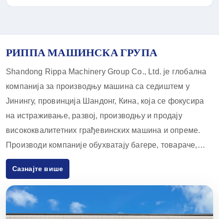
РИППА МАШИНСКА ГРУПА
Shandong Rippa Machinery Group Co., Ltd. је глобална
компанија за производњу машина са седиштем у
Јинингу, провинција Шандонг, Кина, која се фокусира
на истраживање, развој, производњу и продају
висококвалитетних грађевинских машина и опреме.
Производи компаније обухватају багере, товараче,
виљушкаре, скид-лодера и прибор за њих, који се
Сазнајте више
широко користе у пољопривреди, грађевинарству,
рударству и другим индустријама. Са иновативним
капацитетима за истраживање и развој и строгим
контролама квалитета, опрема коју испоручује Rippa