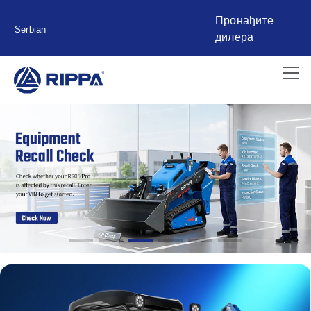
Пронађите
Serbian
дилера