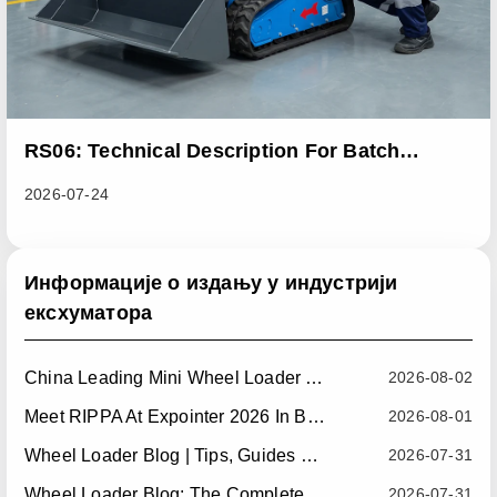
RS06: Technical Description For Batch
Improvement Measures To Address Abnormal
2026-07-24
Heat Dissipation Issues In Sliding Loaders
Информације о издању у индустрији
ексхуматора
China Leading Mini Wheel Loader Supplier: Reliable Compact Wheel Loaders For Global Markets
2026-08-02
Meet RIPPA At Expointer 2026 In Brazil
2026-08-01
Wheel Loader Blog | Tips, Guides & Attachments
2026-07-31
Wheel Loader Blog: The Complete Guide To Wheel Loaders For Construction, Agriculture, And Material Handling
2026-07-31