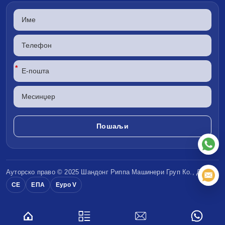
*
Ауторско право © 2025 Шандонг
Риппа Машинери
Груп Ко., ДОО
CE
ЕПА
Еуро V