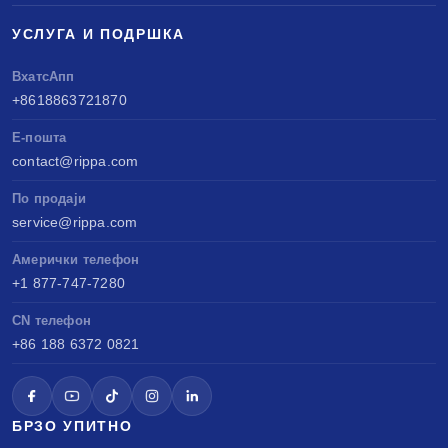
УСЛУГА И ПОДРШКА
ВхатсАпп
+8618863721870
Е-пошта
contact@rippa.com
По продаји
service@rippa.com
Амерички телефон
+1 877-747-7280
CN телефон
+86 188 6372 0821
БРЗО УПИТНО