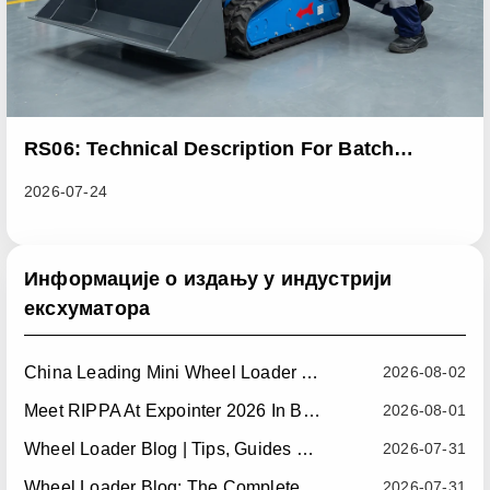
RS06: Technical Description For Batch
Improvement Measures To Address Abnormal
2026-07-24
Heat Dissipation Issues In Sliding Loaders
Информације о издању у индустрији
ексхуматора
China Leading Mini Wheel Loader Supplier: Reliable Compact Wheel Loaders For Global Markets
2026-08-02
Meet RIPPA At Expointer 2026 In Brazil
2026-08-01
Wheel Loader Blog | Tips, Guides & Attachments
2026-07-31
Wheel Loader Blog: The Complete Guide To Wheel Loaders For Construction, Agriculture, And Material Handling
2026-07-31