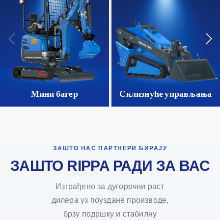
Мини багер
Склизнуће управљања
ЗАШТО НАС ПАРТНЕРИ БИРАЈУ
ЗАШТО RIPPA РАДИ ЗА ВАС
Изграђено за дугорочни раст
дилера уз поуздане производе,
брзу подршку и стабилну