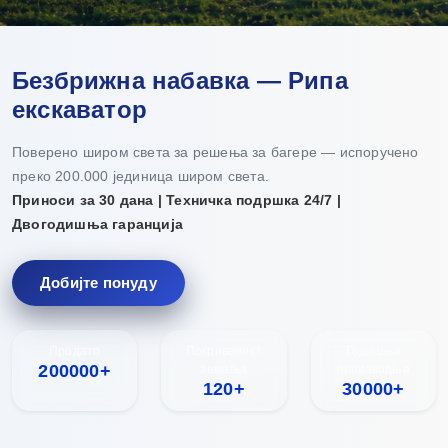
Безбрижна набавка — Рипа
екскаватор
Поверено широм света за решења за багере — испоручено
преко 200.000 јединица широм света.
Приноси за 30 дана | Техничка подршка 24/7 |
Двогодишња гаранција
Добијте понуду
Продато
Покривеност
Годишња
200000+
земаља
производња
120+
30000+