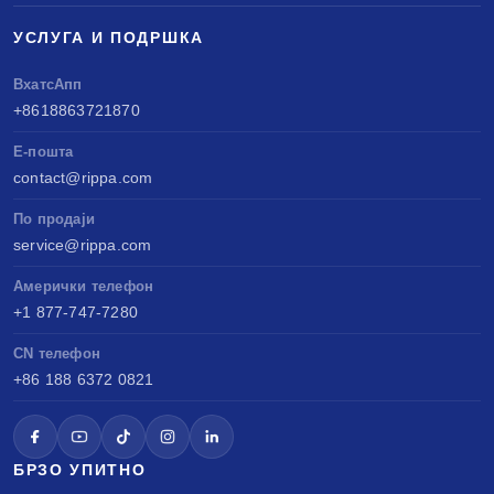
УСЛУГА И ПОДРШКА
ВхатсАпп
+8618863721870
Е-пошта
contact@rippa.com
По продаји
service@rippa.com
Амерички телефон
+1 877-747-7280
CN телефон
+86 188 6372 0821
БРЗО УПИТНО