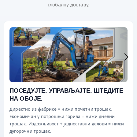
глобалну доставу.
ПОСЕДУЈТЕ. УПРАВЉАЈТЕ. ШТЕДИТЕ
НА ОБОЈЕ.
Директно из фабрике = нижи почетни трошак.
Економичан у потрошњи горива = нижи дневни
трошак. Издржљивост + једноставни делови = нижи
дугорочни трошак.