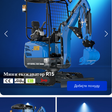
Мини екскаватор R15
Добијте понуду