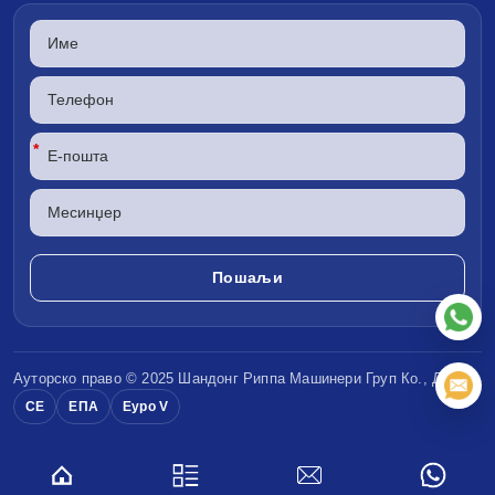
*
Ауторско право © 2025 Шандонг
Риппа Машинери
Груп Ко., ДОО
CE
ЕПА
Еуро V