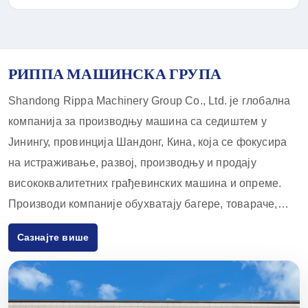
РИППА МАШИНСКА ГРУПА
Shandong Rippa Machinery Group Co., Ltd. је глобална
компанија за производњу машина са седиштем у
Јинингу, провинција Шандонг, Кина, која се фокусира
на истраживање, развој, производњу и продају
висококвалитетних грађевинских машина и опреме.
Производи компаније обухватају багере, товараче,
виљушкаре, скид-лодера и прибор за њих, који се
Сазнајте више
широко користе у пољопривреди, грађевинарству,
рударству и другим индустријама. Са иновативним
капацитетима за истраживање и развој и строгим
контролама квалитета, опрема коју испоручује Rippa