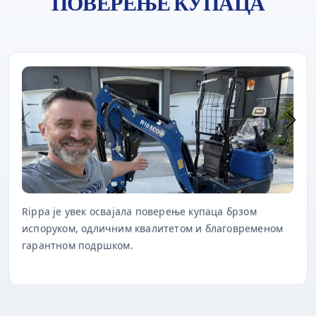
ПОВЕРЕЊЕ КУПАЦА
Rippa је увек освајала поверење купаца брзом
испоруком, одличним квалитетом и благовременом
гарантном подршком.