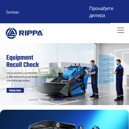
Пронађите
Serbian
дилера