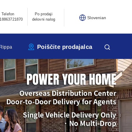
Telefon
Po prodaji
Slovenian
18863721870
delovni nalog
Poiščite prodajalca
Rippa