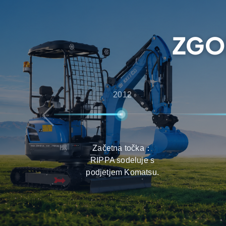
s čimer strankam zagotavljajo najboljše izkušnje
vzdrževanju izdelkov.
ZGO
2012
Začetna točka：
RIPPA sodeluje s
podjetjem Komatsu.