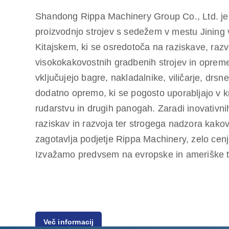
Shandong Rippa Machinery Group Co., Ltd. je 
proizvodnjo strojev s sedežem v mestu Jining
Kitajskem, ki se osredotoča na raziskave, razv
visokokakovostnih gradbenih strojev in opreme.
vključujejo bagre, nakladalnike, viličarje, drsn
dodatno opremo, ki se pogosto uporabljajo v k
rudarstvu in drugih panogah. Zaradi inovativni
raziskav in razvoja ter strogega nadzora kakovo
zagotavlja podjetje Rippa Machinery, zelo cen
Izvažamo predvsem na evropske in ameriške t
enoletno jamstvo za kakovost, saj smo zavezan
Več informacij
strank po stroškovno učinkovitih in visokokakov
Rippa ima tudi več zastopnikov po vsem svetu, 
na enem mestu, od predprodajnega svetovanj