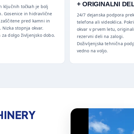
+ ORIGINALNI DEL
 ključnih točkah je bolj
n. Gosenice in hidravlične
24/7 dejanska podpora pre
o zaščitene pred kamni in
telefona ali videoklica. Pokri
 Nizka stopnja okvar.
okvar v prvem letu, original
 za dolgo življenjsko dobo.
rezervni deli na zalogi.
Doživljenjska tehnična pod
vedno na voljo.
HINERY