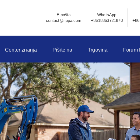
E-pošta
WhatsApp
contact@rippa.com
+8618863721870
+86
Center znanja
Pišite na
Trgovina
Forum 