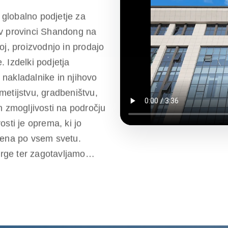
globalno podjetje za
 v provinci Shandong na
oj, proizvodnjo in prodajo
 Izdelki podjetja
e nakladalnike in njihovo
metijstvu, gradbeništvu,
h zmogljivosti na področju
sti je oprema, ki jo
jena po vsem svetu.
rge ter zagotavljamo
i k izpolnjevanju potreb
ostnih izdelkih. Podjetje
ki zagotavljajo storitve
a do poprodajne podpore,