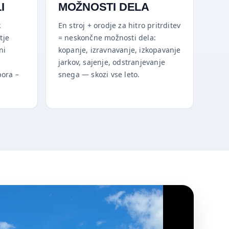
I
MOŽNOSTI DELA
k
En stroj + orodje za hitro pritrditev
tje
= neskončne možnosti dela:
ni
kopanje, izravnavanje, izkopavanje
jarkov, sajenje, odstranjevanje
pora –
snega — skozi vse leto.