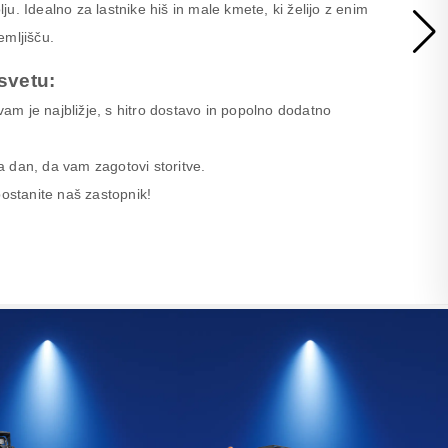
u. Idealno za lastnike hiš in male kmete, ki želijo z enim
emljišču.
svetu:
 vam je najbližje, s hitro dostavo in popolno dodatno
 dan, da vam zagotovi storitve.
postanite naš zastopnik!