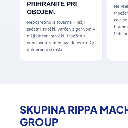
PRIHRANITE PRI
Na vseh
OBOJEM.
trpeže
cevi s
Neposredno iz tovarne = nižji
blatom.
začetni stroški. Varčen z gorivom =
Izdelan
nižji dnevni stroški. Trpežen +
enostavna zamenjava delov = nižji
dolgoročni stroški.
SKUPINA RIPPA MAC
GROUP