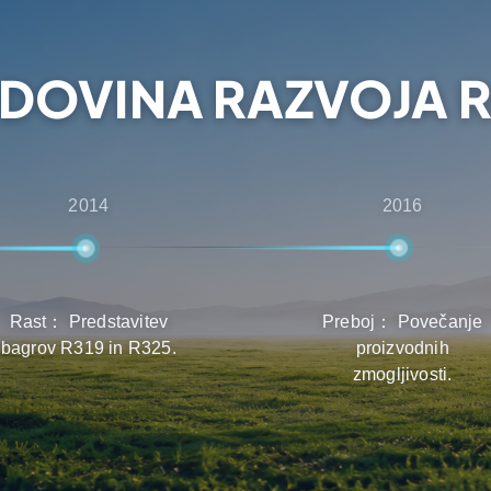
 pri izbiri, dobavi in
DOVINA RAZVOJA R
2014
2016
Rast： Predstavitev
Preboj： Povečanje
bagrov R319 in R325.
proizvodnih
zmogljivosti.