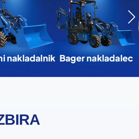
i nakladalnik
Bager nakladalec
ZBIRA