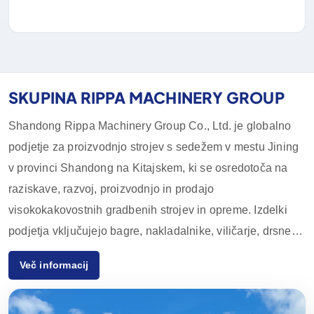
SKUPINA RIPPA MACHINERY GROUP
Shandong Rippa Machinery Group Co., Ltd. je globalno
podjetje za proizvodnjo strojev s sedežem v mestu Jining
v provinci Shandong na Kitajskem, ki se osredotoča na
raziskave, razvoj, proizvodnjo in prodajo
visokokakovostnih gradbenih strojev in opreme. Izdelki
podjetja vključujejo bagre, nakladalnike, viličarje, drsne
nakladalnike in njihovo dodatno opremo, ki se pogosto
Več informacij
uporabljajo v kmetijstvu, gradbeništvu, rudarstvu in drugih
panogah. Zaradi inovativnih zmogljivosti na področju