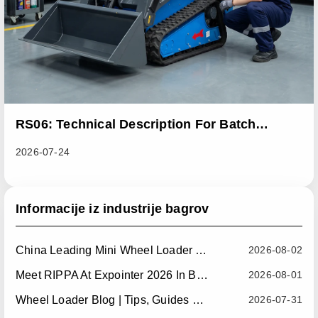
RS06: Technical Description For Batch
Improvement Measures To Address Abnormal
2026-07-24
Heat Dissipation Issues In Sliding Loaders
Informacije iz industrije bagrov
China Leading Mini Wheel Loader Supplier: Reliable Compact Wheel Loaders For Global Markets
2026-08-02
Meet RIPPA At Expointer 2026 In Brazil
2026-08-01
Wheel Loader Blog | Tips, Guides & Attachments
2026-07-31