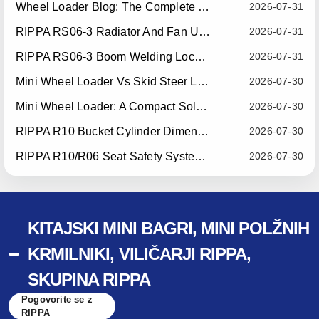
Wheel Loader Blog: The Complete Guide To Wheel Loaders For Construction, Agriculture, And Material Handling
2026-07-31
RIPPA RS06-3 Radiator And Fan Upgrade — Effective July 10, 2026
2026-07-31
RIPPA RS06-3 Boom Welding Locating Bar Optimization — Effective July 15, 2026
2026-07-31
Mini Wheel Loader Vs Skid Steer Loader: Which Compact Machine Is Better For Your Business?
2026-07-30
Mini Wheel Loader: A Compact Solution For Efficient Material Handling
2026-07-30
RIPPA R10 Bucket Cylinder Dimension Optimization — Effective July 15, 2026
2026-07-30
RIPPA R10/R06 Seat Safety System Upgrade — Effective July 22, 2026
2026-07-30
KITAJSKI MINI BAGRI, MINI POLŽNIH
KRMILNIKI, VILIČARJI RIPPA,
SKUPINA RIPPA
Pogovorite se z
RIPPA