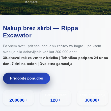
Komatsu.
Nakup brez skrbi — Rippa
Excavator
Po vsem svetu priznani ponudnik rešitev za bagre – po vsem
svetu je bilo dobavljenih več kot 200.000 enot.
30-dnevni rok za vrnitev izdelka | Tehnična podpora 24 ur na
dan, 7 dni na teden | Dvoletna garancija
Pridobite ponudbo
Prodano
Pokritost držav
Letna proizvodnja
200000+
120+
30000+