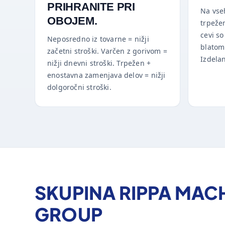
PRIHRANITE PRI
Na vseh
OBOJEM.
trpeže
cevi s
Neposredno iz tovarne = nižji
blatom.
začetni stroški. Varčen z gorivom =
Izdelan
nižji dnevni stroški. Trpežen +
enostavna zamenjava delov = nižji
dolgoročni stroški.
SKUPINA RIPPA MAC
GROUP