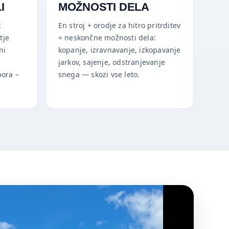
I
MOŽNOSTI DELA
k
En stroj + orodje za hitro pritrditev
tje
= neskončne možnosti dela:
ni
kopanje, izravnavanje, izkopavanje
jarkov, sajenje, odstranjevanje
pora –
snega — skozi vse leto.