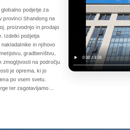
globalno podjetje za
 v provinci Shandong na
oj, proizvodnjo in prodajo
 Izdelki podjetja
e nakladalnike in njihovo
metijstvu, gradbeništvu,
h zmogljivosti na področju
sti je oprema, ki jo
jena po vsem svetu.
rge ter zagotavljamo
i k izpolnjevanju potreb
ostnih izdelkih. Podjetje
ki zagotavljajo storitve
a do poprodajne podpore,