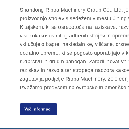
Shandong Rippa Machinery Group Co., Ltd. je 
proizvodnjo strojev s sedežem v mestu Jining
Kitajskem, ki se osredotoča na raziskave, razv
visokokakovostnih gradbenih strojev in opreme.
vključujejo bagre, nakladalnike, viličarje, drsn
dodatno opremo, ki se pogosto uporabljajo v k
rudarstvu in drugih panogah. Zaradi inovativni
raziskav in razvoja ter strogega nadzora kakovo
zagotavlja podjetje Rippa Machinery, zelo cen
Izvažamo predvsem na evropske in ameriške t
enoletno jamstvo za kakovost, saj smo zavezan
Več informacij
strank po stroškovno učinkovitih in visokokakov
Rippa ima tudi več zastopnikov po vsem svetu, 
na enem mestu, od predprodajnega svetovanj