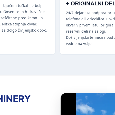
+ ORIGINALNI DEL
 ključnih točkah je bolj
n. Gosenice in hidravlične
24/7 dejanska podpora pre
o zaščitene pred kamni in
telefona ali videoklica. Pokri
 Nizka stopnja okvar.
okvar v prvem letu, original
 za dolgo življenjsko dobo.
rezervni deli na zalogi.
Doživljenjska tehnična pod
vedno na voljo.
HINERY