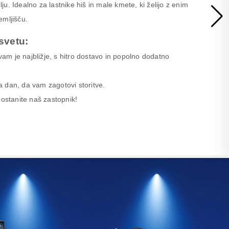
u. Idealno za lastnike hiš in male kmete, ki želijo z enim
emljišču.
svetu:
 vam je najbližje, s hitro dostavo in popolno dodatno
 dan, da vam zagotovi storitve.
postanite naš zastopnik!