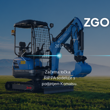
s čimer strankam zagotavljajo najboljše izkušnje
vzdrževanju izdelkov.
ZGO
2012
Začetna točka：
RIPPA sodeluje s
podjetjem Komatsu.