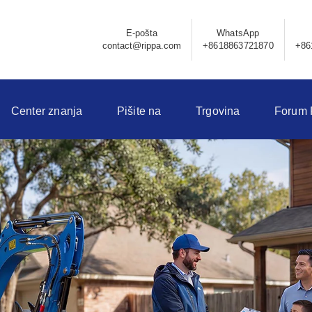
E-pošta
WhatsApp
contact@rippa.com
+8618863721870
+86
Center znanja
Pišite na
Trgovina
Forum 