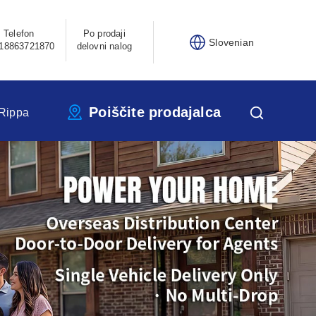
Telefon
Po prodaji
Slovenian
18863721870
delovni nalog
Poiščite prodajalca
Rippa