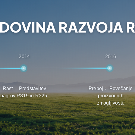
 pri izbiri, dobavi in
DOVINA RAZVOJA R
2014
2016
Rast： Predstavitev
Preboj： Povečanje
bagrov R319 in R325.
proizvodnih
zmogljivosti.