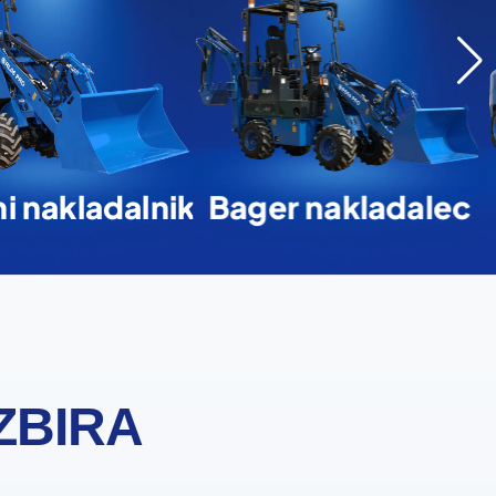
i nakladalnik
Bager nakladalec
ZBIRA