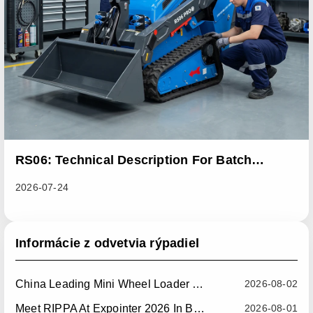
RS06: Technical Description For Batch
Improvement Measures To Address Abnormal
2026-07-24
Heat Dissipation Issues In Sliding Loaders
Informácie z odvetvia rýpadiel
China Leading Mini Wheel Loader Supplier: Reliable Compact Wheel Loaders For Global Markets
2026-08-02
Meet RIPPA At Expointer 2026 In Brazil
2026-08-01