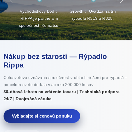
Východiskový bod：
Growth： Uvádza na trh
Brea
RIPPA je partnerom
rýpadlá R319 a R325.
v
spoločnosti Komatsu.
Nákup bez starostí — Rýpadlo
Rippa
Celosvetovo uznávaná spoločnosť v oblasti riešení pre rýpadlá –
po celom svete dodala viac ako 200 000 kusov.
30-dňová lehota na vrátenie tovaru | Technická podpora
24/7 | Dvojročná záruka
Vyžiadajte si cenovú ponuku