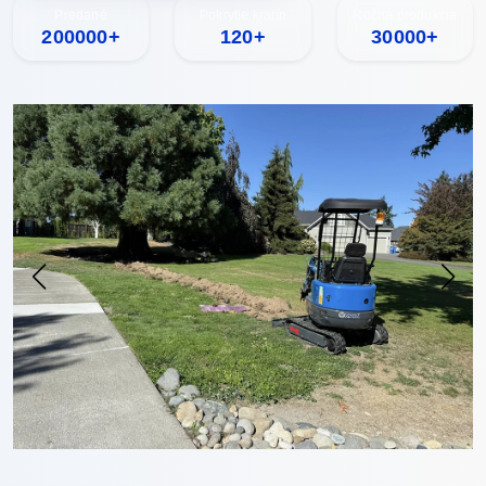
Predané
Pokrytie krajín
Ročná produkcia
200000+
120+
30000+