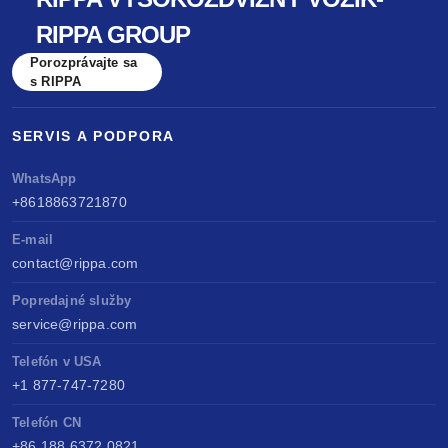
RIPPA GROUP
Porozprávajte sa
s RIPPA
SERVIS A PODPORA
WhatsApp
+8618863721870
E-mail
contact@rippa.com
Popredajné služby
service@rippa.com
Telefón v USA
+1 877-747-7280
Telefón CN
+86 188 6372 0821