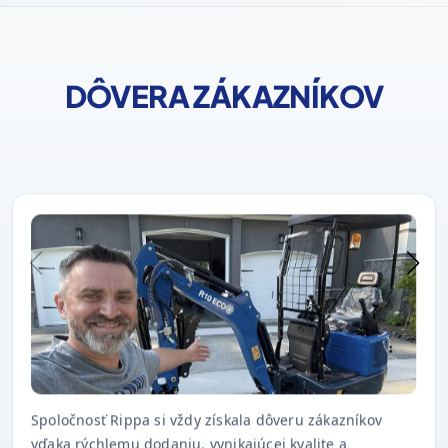
DÔVERA ZÁKAZNÍKOV
Spoločnosť Rippa si vždy získala dôveru zákazníkov
vďaka rýchlemu dodaniu, vynikajúcej kvalite a
včasnému popredajnému servisu