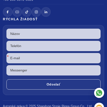
RÝCHLA ŽIADOSŤ
*
Autorské práva © 2025 Shandong
Stroje Rippa
Group Co., Ltd