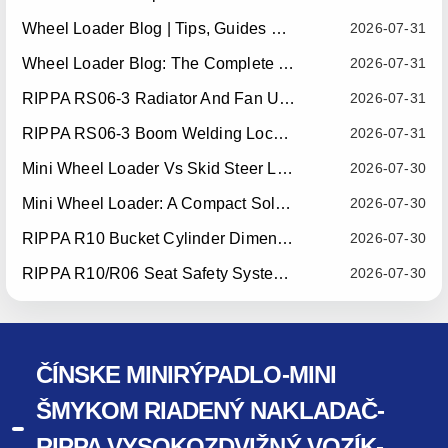
Wheel Loader Blog | Tips, Guides & Attachments
2026-07-31
Wheel Loader Blog: The Complete Guide To Wheel Loaders For Construction, Agriculture, And Material Handling
2026-07-31
RIPPA RS06-3 Radiator And Fan Upgrade — Effective July 10, 2026
2026-07-31
RIPPA RS06-3 Boom Welding Locating Bar Optimization — Effective July 15, 2026
2026-07-31
Mini Wheel Loader Vs Skid Steer Loader: Which Compact Machine Is Better For Your Business?
2026-07-30
Mini Wheel Loader: A Compact Solution For Efficient Material Handling
2026-07-30
RIPPA R10 Bucket Cylinder Dimension Optimization — Effective July 15, 2026
2026-07-30
RIPPA R10/R06 Seat Safety System Upgrade — Effective July 22, 2026
2026-07-30
ČÍNSKE MINIRÝPADLO-MINI
ŠMYKOM RIADENÝ NAKLADAČ-
RIPPA VYSOKOZDVIŽNÝ VOZÍK-