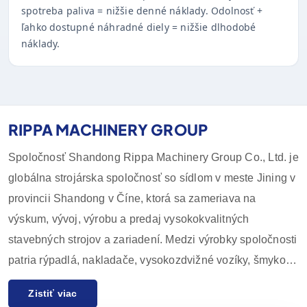
spotreba paliva = nižšie denné náklady. Odolnosť +
ľahko dostupné náhradné diely = nižšie dlhodobé
náklady.
RIPPA MACHINERY GROUP
Spoločnosť Shandong Rippa Machinery Group Co., Ltd. je
globálna strojárska spoločnosť so sídlom v meste Jining v
provincii Shandong v Číne, ktorá sa zameriava na
výskum, vývoj, výrobu a predaj vysokokvalitných
stavebných strojov a zariadení. Medzi výrobky spoločnosti
patria rýpadlá, nakladače, vysokozdvižné vozíky, šmykom
riadené nakladače a ich príslušenstvo, ktoré sa široko
Zistiť viac
používajú v poľnohospodárstve, stavebníctve, baníctve a