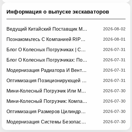
Теплоотводом В Погрузчиках Скользящего
Типа
Информация о выпуске экскаваторов
Ведущий Китайский Поставщик Мини-Колесных Погрузчиков: Надежные Компактные Колесные Погрузчики Для Мировых Рынков
2026-08-02
Познакомьтесь С Компанией RIPPA На Выставке Expointer 2026 В Бразилии
2026-08-01
Блог О Колесных Погрузчиках | Советы, Руководства И Навесное Оборудование
2026-07-31
Блог О Колесных Погрузчиках: Полное Руководство По Колесным Погрузчикам Для Строительства, Сельского Хозяйства И Погрузочно-Разгрузочных Работ
2026-07-31
Модернизация Радиатора И Вентилятора RIPPA RS06-3 — Вступает В Силу 10 Июля 2026 Года
2026-07-31
Оптимизация Позиционирующей Планки Для Сварки Стрелы RIPPA RS06-3 — Вступает В Силу 15 Июля 2026 Года
2026-07-31
Мини-Колесный Погрузчик Или Мини-Погрузчик С Боковым Приводом: Какая Компактная Машина Лучше Подходит Для Вашего Бизнеса?
2026-07-30
Мини-Колесный Погрузчик: Компактное Решение Для Эффективной Погрузочно-Разгрузочной Работы
2026-07-30
Оптимизация Размеров Цилиндра Ковша RIPPA R10 — Вступает В Силу 15 Июля 2026 Года
2026-07-30
Модернизация Системы Безопасности Сидений RIPPA R10/R06 — Вступает В Силу 22 Июля 2026 Года
2026-07-30