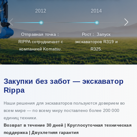
высококачественной продукции. Rippa также имеет
множество агентов по всему миру, предоставляя
2012
2014
универсальные услуги от предпродажных
консультаций до послепродажной поддержки,
Отправная точка：
Рост： Запуск
Про
гарантируя, что клиенты получат лучший опыт в
RIPPA сотрудничает с
экскаваторов R319 и
п
выборе продукции, доставке и обслуживании.
компанией Komatsu.
R325.
Закупки без забот — экскаватор
Rippa
Наши решения для экскаваторов пользуются доверием во
всем мире — по всему миру поставлено более 200 000
единиц техники.
Возврат в течение 30 дней | Круглосуточная техническая
поддержка | Двухлетняя гарантия