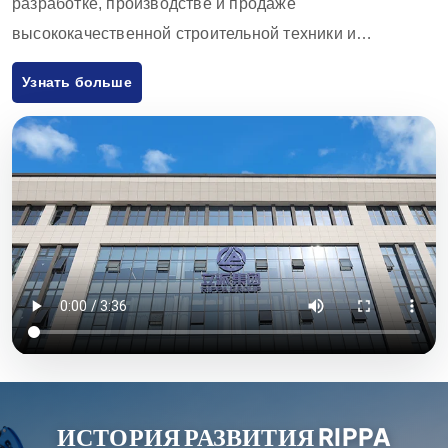
разработке, производстве и продаже
высококачественной строительной техники и
оборудования. Продукция компании включает в себя
Узнать больше
экскаваторы, погрузчики, вилочные погрузчики,
погрузчики с бортовым поворотом и аксессуары к ним,
которые широко используются в сельском хозяйстве,
строительстве, горнодобывающей промышленности и
других отраслях. Благодаря инновационным
разработкам и строгому контролю качества,
оборудование, поставляемое Rippa Machinery,
пользуется высокой репутацией во всем мире. Мы
экспортируем продукцию в основном на европейский и
американский рынки и предоставляем годовую
гарантию качества, стремясь удовлетворить
потребности клиентов в экономически эффективной и
ИСТОРИЯ РАЗВИТИЯ RIPPA