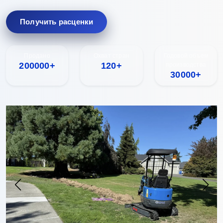
Получить расценки
Продано
Охват стран
Годовой объем
200000+
120+
производства
30000+