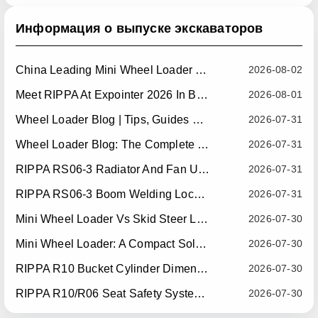
Информация о выпуске экскаваторов
China Leading Mini Wheel Loader Supplier: Reliable Compact Wheel Loaders For Global Markets
2026-08-02
Meet RIPPA At Expointer 2026 In Brazil
2026-08-01
Wheel Loader Blog | Tips, Guides & Attachments
2026-07-31
Wheel Loader Blog: The Complete Guide To Wheel Loaders For Construction, Agriculture, And Material Handling
2026-07-31
RIPPA RS06-3 Radiator And Fan Upgrade — Effective July 10, 2026
2026-07-31
RIPPA RS06-3 Boom Welding Locating Bar Optimization — Effective July 15, 2026
2026-07-31
Mini Wheel Loader Vs Skid Steer Loader: Which Compact Machine Is Better For Your Business?
2026-07-30
Mini Wheel Loader: A Compact Solution For Efficient Material Handling
2026-07-30
RIPPA R10 Bucket Cylinder Dimension Optimization — Effective July 15, 2026
2026-07-30
RIPPA R10/R06 Seat Safety System Upgrade — Effective July 22, 2026
2026-07-30