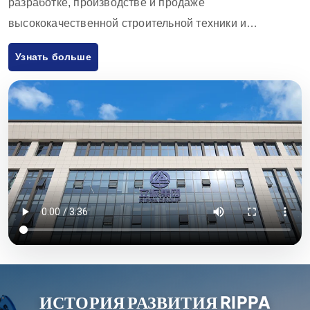
разработке, производстве и продаже
высококачественной строительной техники и
оборудования. Продукция компании включает в себя
Узнать больше
экскаваторы, погрузчики, вилочные погрузчики,
погрузчики с бортовым поворотом и аксессуары к ним,
которые широко используются в сельском хозяйстве,
строительстве, горнодобывающей промышленности и
других отраслях. Благодаря инновационным
разработкам и строгому контролю качества,
оборудование, поставляемое Rippa Machinery,
пользуется высокой репутацией во всем мире. Мы
экспортируем продукцию в основном на европейский и
американский рынки и предоставляем годовую
гарантию качества, стремясь удовлетворить
потребности клиентов в экономически эффективной и
ИСТОРИЯ РАЗВИТИЯ RIPPA