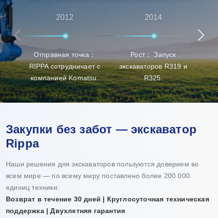
высококачественной продукции. Rippa также имеет
множество агентов по всему миру, предоставляя
2012
2014
универсальные услуги от предпродажных
консультаций до послепродажной поддержки,
Отправная точка：
Рост： Запуск
Про
гарантируя, что клиенты получат лучший опыт в
RIPPA сотрудничает с
экскаваторов R319 и
п
выборе продукции, доставке и обслуживании.
компанией Komatsu.
R325.
Закупки без забот — экскаватор
Rippa
Наши решения для экскаваторов пользуются доверием во
всем мире — по всему миру поставлено более 200 000
единиц техники.
Возврат в течение 30 дней | Круглосуточная техническая
поддержка | Двухлетняя гарантия