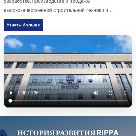
разработке, производстве и продаже
высококачественной строительной техники и
оборудования. Продукция компании включает в себя
Узнать больше
экскаваторы, погрузчики, вилочные погрузчики,
погрузчики с бортовым поворотом и аксессуары к ним,
которые широко используются в сельском хозяйстве,
строительстве, горнодобывающей промышленности и
других отраслях. Благодаря инновационным
разработкам и строгому контролю качества,
оборудование, поставляемое Rippa Machinery,
пользуется высокой репутацией во всем мире. Мы
экспортируем продукцию в основном на европейский и
американский рынки и предоставляем годовую
гарантию качества, стремясь удовлетворить
потребности клиентов в экономически эффективной и
ИСТОРИЯ РАЗВИТИЯ RIPPA