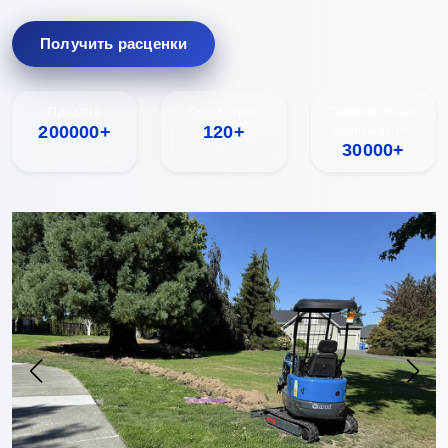
Получить расценки
Продано
Охват стран
Годовой объем
200000+
120+
производства
30000+