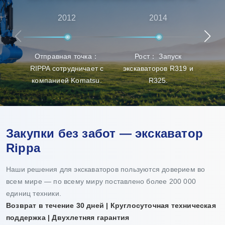
высококачественной продукции. Rippa также имеет
множество агентов по всему миру, предоставляя
2012
2014
универсальные услуги от предпродажных
консультаций до послепродажной поддержки,
Отправная точка：
Рост： Запуск
Про
гарантируя, что клиенты получат лучший опыт в
RIPPA сотрудничает с
экскаваторов R319 и
п
выборе продукции, доставке и обслуживании.
компанией Komatsu.
R325.
Закупки без забот — экскаватор
Rippa
Наши решения для экскаваторов пользуются доверием во
всем мире — по всему миру поставлено более 200 000
единиц техники.
Возврат в течение 30 дней | Круглосуточная техническая
поддержка | Двухлетняя гарантия