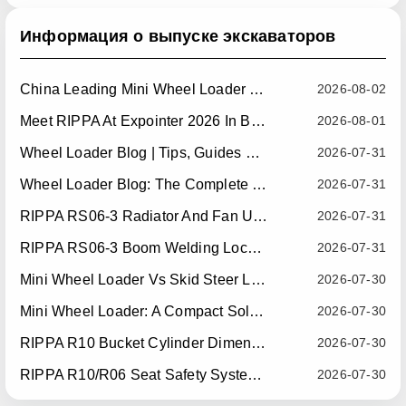
Информация о выпуске экскаваторов
China Leading Mini Wheel Loader Supplier: Reliable Compact Wheel Loaders For Global Markets
2026-08-02
Meet RIPPA At Expointer 2026 In Brazil
2026-08-01
Wheel Loader Blog | Tips, Guides & Attachments
2026-07-31
Wheel Loader Blog: The Complete Guide To Wheel Loaders For Construction, Agriculture, And Material Handling
2026-07-31
RIPPA RS06-3 Radiator And Fan Upgrade — Effective July 10, 2026
2026-07-31
RIPPA RS06-3 Boom Welding Locating Bar Optimization — Effective July 15, 2026
2026-07-31
Mini Wheel Loader Vs Skid Steer Loader: Which Compact Machine Is Better For Your Business?
2026-07-30
Mini Wheel Loader: A Compact Solution For Efficient Material Handling
2026-07-30
RIPPA R10 Bucket Cylinder Dimension Optimization — Effective July 15, 2026
2026-07-30
RIPPA R10/R06 Seat Safety System Upgrade — Effective July 22, 2026
2026-07-30